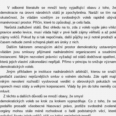
V odborné literatuře se množí texty vyjadřující obavu z toho, že
demokracie na úrovni národních států je zpochybněna. Naráží se tím na
skutečnost, že vládám vzešlým ze svobodných voleb rapidně ubývá
manévrovací prostor. Příčin, které to způsobují, je celá řada.
Narůstá zadlužení států. Bez ohledu na to, zda z voleb vyjde jako vítěz
pravice anebo levice, musí vláda hájit v prvé řadě zájmy věřitelů a až poté
zájmy voličů. Pokud by si tak nepočínala, další půjčky se jí notně prodraží a
časem nebude země schopná platit ani úroky z nich.
Dalším faktorem omezujícím akční prostor demokraticky ustaveným
vládám jsou smlouvy přijímané nadnárodními organizacemi a soudními
instancemi. Nikým nezvolení právníci vyžadují od států dodržovat opatření,
která jejich vlastní zákonodárci nepřijali. Přímo v principu to snižuje význam
demokratických voleb.
Jiným příkladem je instituce nadnárodních arbitráží, kterou se snaží
protlačit zastánci nejrůznějších smluv o volném obchodu. Zde opět mají
nikým nevolení rozhodčí vyslovovat verdikt o obrovských pokutách ve
sporech mezi státy a velkými korporacemi. Vlády by jim do toho neměly co
mluvit.
Z těchto a dalších důvodů se množí obavy, že smysl
demokratických voleb se krok za krokem vyprazdňuje. Co z toho, že se
podařilo prosadit všeobecné hlasovací právo, jestliže svobodně zvolené
orgány mohou stále méně rozhodovat o řadě podstatných věcí, které
ovlivňují životy jejich voličů, táží se kritici zmíněných trendů.