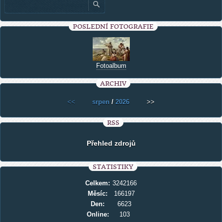
POSLEDNÍ FOTOGRAFIE
Fotoalbum
ARCHIV
<<
srpen
/
2026
>>
RSS
Přehled zdrojů
STATISTIKY
Celkem:
3242166
Měsíc:
166197
Den:
6623
Online:
103