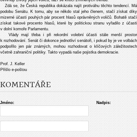
Zdá se, že Česká republika dokázala najít protiváhu těchto tendencí. Má
podobu Senátu. K tomu, aby se někdo stal jeho členem, stačí získat díky
mizerné účasti pouhých pár procent hlasů oprávněných voličů. Bohatě stačí
získat takové procento hlasů, které by politickou stranu vyřadilo z účasti
v dolní komoře Parlamentu.
Vlády mají třeba i při rekordní volební účasti stále menší prostor
k rozhodování. Senát či dokonce jednotliví senátoři, i pokud by je ve volbách
podpořilo jen pár známých, mohou rozhodovat o klíčových záležitostech
včetně zahraniční politiky. Takto vypadá naše pojistka demokracie.
Prof. J. Keller
Přišlo e-poštou
KOMENTÁŘE
Jméno:
Nadpis: