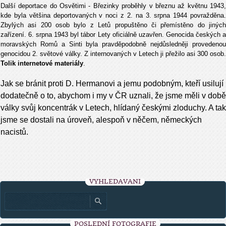
Další deportace do Osvětimi - Březinky proběhly v březnu až květnu 1943,
kde byla většina deportovaných v noci z 2. na 3. srpna 1944 povražděna.
Zbylých asi 200 osob bylo z Letů propuštěno či přemístěno do jiných
zařízení. 6. srpna 1943 byl tábor Lety oficiálně uzavřen. Genocida českých a
moravských Romů a Sinti byla pravděpodobně nejdůsledněji provedenou
genocidou 2. světové války. Z internovaných v Letech ji přežilo asi 300 osob.
Tolik internetové materiály
.
Jak se bránit proti D. Hermanovi a jemu podobným, kteří usilují
dodatečně o to, abychom i my v ČR uznali, že jsme měli v době
války svůj koncentrák v Letech, hlídaný českými zloduchy. A tak
jsme se dostali na úroveň, alespoň v něčem, německých
nacistů.
VYHLEDÁVÁNÍ
POSLEDNÍ FOTOGRAFIE