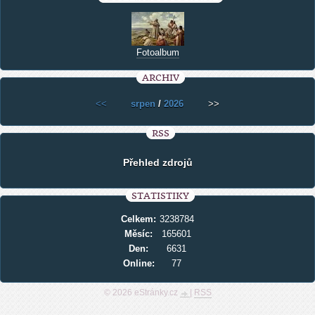
Fotoalbum
ARCHIV
<<
srpen
/
2026
>>
RSS
Přehled zdrojů
STATISTIKY
Celkem:
3238784
Měsíc:
165601
Den:
6631
Online:
77
© 2026 eStránky.cz
|
RSS