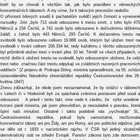
kteří by se chovali k vězňům tak, jak bylo pravidlem v německých
koncentračních táborech. A my víme, že k takovým procesům nedošlo.
O přísnosti lidových soudů k pachatelům svědčí jejich činnost a vynesené
rozsudky. Jimi „bylo 713 osob odsouzeno k trestu smrti, z toho bylo 475
Němců a 234 Čechů, a 741 osob bylo odsouzeno k doživotnímu těžkému
žaláři, z čehož bylo 443 Němců, 293 Čechů. K dočasnému trestu na
svobodě bylo odsouzeno celkem 19.888 osob, kterým byl uložen trest na
svobodě v trvání celkem 206.334 let, tedy každému z těchto odsouzených
byl průměrně uložen trest v trvání přes 10 let. Téměř ve všech případech, v
nichž došlo k uložení trestu na svobodě, bylo odsouzeným uloženo, že celý
trest nebo značnou část trestu odpykají ve zvláštních nucených pracovních
oddílech.“ (Z projevu dr. Prokopa Drtiny, ministra spravedlnosti, na 55. schůzi
ústavodárného Národního shromáždění republiky Československé dne 29.
května 1947)
Znovu zdůrazňuji, že nikde jsem nezaznamenal, že by strážci v táborech
v Letech či v Hodoníně byli za spáchaná zvěrstva postaveni před soud a
odsouzeni. A právě i tento fakt, mne vede k závěru, že výše uvedené
tvrzení páně ministra, jak jsem přesvědčen, je nesouladné s pravdou, která
špiní naši minulost. Ostatně i takto podobně nás „vychvaluje“ SL.
Československá republika, pokud byla samostatná, nezřizovala
koncentrační tábory ani pro Židy, ani pro Romy, ani pro politické odpůrce, jak
se dělo od r. 1933 v nacistickém rajchu. V ČSR byl jediný skutečně
demokratický stát ve střední Evropě. Panství zákona bylo zde domovem.