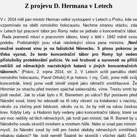
Z projevu D. Hermana v Letech
V r. 2014 měl pan ministr Herman velké vystoupení v Letech u Písku, kde se
vzpomínalo na oběti romského holocaustu. Nechme stranou otázku, zda
v Letech byl pracovní tábor pro Romy nebo se jednalo o koncentrační tábor.
Řada pramenů mluví o pracovním táboru, který v létě r. 1942 měnil svou
podobu. Podstatnější jsou však následující slova pana ministra: „
Není
možné svalovat vinu je na fašistické Německo. S plnou pokorou je
třeba vyznat, že tento koncentrační tábor pro Romy byl veden
příslušníky protektorátní policie. Ve své hrubosti a surovosti se příliš
nelišili od německých nacistických katanů v jiných koncentračních
táborech.
“ (Právo, 2. srpna 2014, str. 2, V Letech uctili památku obětí
romského holocaustu, Pavel Orholz) A je hotovo. I my, Češi, jsme měli svůj
koncentrák, který jsme vedli téměř stejně jako němečtí smrtihlavové. Že
Himmler ze strachu před trestem spáchal sebevraždu, víme. Trestu smrti by
jistě neušel. Jak to však bylo s R. Bienertem po válce? Byl postaven před
Národní soud, který ho odsoudil na tři roky vězení za kolaboraci s nacisty,
nikoliv za zločiny proti lidskosti, nikoliv za to, že by měl na rukou českou
krev. Kdyby Lety a Hodonín byly vedeny jako koncentrační tábory, které se
ani moc nelišily od těch německých, jak tvrdí pan ministr, tak R. Bienert by u
Národního soudu skončil mnohem a mnohem hůře. Nebo si snad pan ministr
myslí, že Národní soud by měl pro české obdoby německých smrtihlavů
nějakou slabost? Ne, jistě neměl! Špatně by skončili i všichni další Češi,