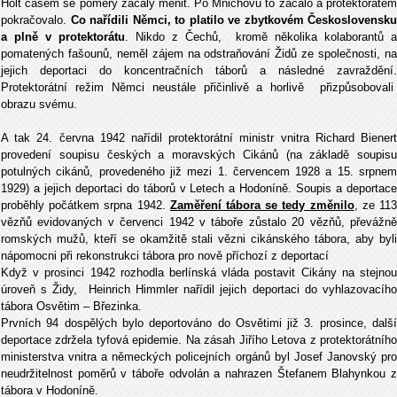
Holt časem se poměry začaly měnit. Po Mnichovu to začalo a protektorátem
pokračovalo.
Co nařídili Němci, to platilo ve zbytkovém Československu
a plně v protektorátu
. Nikdo z Čechů, kromě několika kolaborantů a
pomatených fašounů, neměl zájem na odstraňování Židů ze společnosti, na
jejich deportaci do koncentračních táborů a následné zavraždění.
Protektorátní režim Němci neustále přičinlivě a horlivě přizpůsobovali
obrazu svému.
A tak 24. června 1942 nařídil protektorátní ministr vnitra Richard Bienert
provedení soupisu českých a moravských Cikánů (na základě soupisu
potulných cikánů, provedeného již mezi 1. červencem 1928 a 15. srpnem
1929) a jejich deportaci do táborů v Letech a Hodoníně. Soupis a deportace
proběhly počátkem srpna 1942.
Zaměření tábora se tedy změnilo
, ze 11
vězňů evidovaných v červenci 1942 v táboře zůstalo 20 vězňů, převážně
romských mužů, kteří se okamžitě stali vězni cikánského tábora, aby byli
nápomocni při rekonstrukci tábora pro nově příchozí z deportací
Když v prosinci 1942 rozhodla berlínská vláda postavit Cikány na stejnou
úroveň s Židy, Heinrich Himmler nařídil jejich deportaci do vyhlazovacího
tábora Osvětim – Březinka.
Prvních 94 dospělých bylo deportováno do Osvětimi již 3. prosince, další
deportace zdržela tyfová epidemie. Na zásah Jiřího Letova z protektorátního
ministerstva vnitra a německých policejních orgánů byl Josef Janovský pro
neudržitelnost poměrů v táboře odvolán a nahrazen Štefanem Blahynkou z
tábora v Hodoníně.