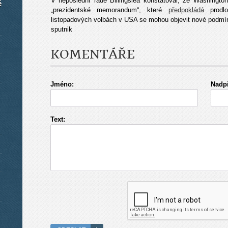
V neposlední řadě Billingslea konstatoval, že Washington
é
„prezidentské memorandum“, které
předpokládá
prodlo
listopadových volbách v USA se mohou objevit nové podmí
sputnik
KOMENTÁŘE
Jméno:
Nadpi
Text: