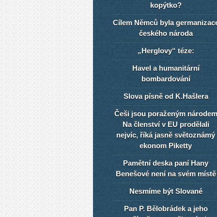
kopýtko?
Cílem Němců byla germanizac
českého národa
„Herglovy“ téze:
Havel a humanitární
bombardování
Slova písně od K.Hašlera
Češi jsou poraženým národe
Na členství v EU prodělali
nejvíc, říká jasně světoznámý
ekonom Piketty
Pamětní deska paní Hany
Benešové není na svém místě
Nesmíme být Slované
Pan P. Bělobrádek a jeho