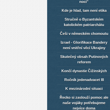
noci“
Kde je hlad, tam není etika
Stručně o Byzantském
katolickém patriarchátu
Češi v německém chomoutu
Izrael - Glorifikace Bandery
není vnitřní věcí Ukrajiny
Skutečný obsah Putinových
reforem
Končí dynastie Čižinských
Ročník jedenadvacet III
K mezinárodní situaci
Řecko si zaslouží pomoc ale
naše vojáky potřebujeme
nejvíce doma