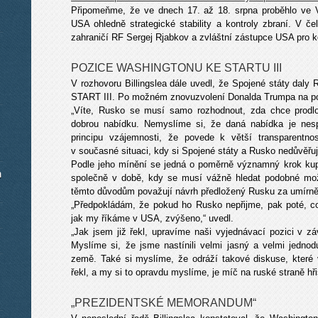
Připomeňme, že ve dnech 17. až 18. srpna proběhlo ve V
USA ohledně strategické stability a kontroly zbraní. V č
zahraničí RF Sergej Rjabkov a zvláštní zástupce USA pro kon
POZICE WASHINGTONU KE STARTU III
V rozhovoru Billingslea dále uvedl, že Spojené státy daly
START III. Po možném znovuzvolení Donalda Trumpa na pos
„Víte, Rusko se musí samo rozhodnout, zda chce prodl
dobrou nabídku. Nemyslíme si, že daná nabídka je nesp
principu vzájemnosti, že povede k větší transparentno
v současné situaci, kdy si Spojené státy a Rusko nedůvěřuj
Podle jeho mínění se jedná o poměrně významný krok kup
m
společně v době, kdy se musí vážně hledat podobné možn
těmto důvodům považují návrh předložený Rusku za umírně
„Předpokládám, že pokud ho Rusko nepřijme, pak poté, c
jak my říkáme v USA, zvýšeno,“ uvedl.
„Jak jsem již řekl, upravíme naši vyjednávací pozici v zá
Myslíme si, že jsme nastínili velmi jasný a velmi jedno
země. Také si myslíme, že odráží takové diskuse, které ve
řekl, a my si to opravdu myslíme, je míč na ruské straně hři
„PREZIDENTSKÉ MEMORANDUM“