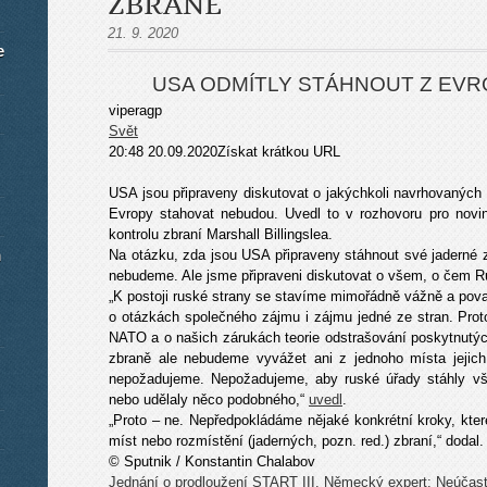
ZBRANĚ
21. 9. 2020
e
USA ODMÍTLY STÁHNOUT Z EV
viperagp
Svět
20:48 20.09.2020Získat krátkou URL
USA jsou připraveny diskutovat o jakýchkoli navrhovanýc
Evropy stahovat nebudou. Uvedl to v rozhovoru pro nov
kontrolu zbraní Marshall Billingslea.
m
Na otázku, zda jsou USA připraveny stáhnout své jaderné z
nebudeme. Ale jsme připraveni diskutovat o všem, o čem R
„K postoji ruské strany se stavíme mimořádně vážně a považ
o otázkách společného zájmu i zájmu jedné ze stran. Proto
NATO a o našich zárukách teorie odstrašování poskytnutýc
zbraně ale nebudeme vyvážet ani z jednoho místa jejich
nepožadujeme. Nepožadujeme, aby ruské úřady stáhly vše
nebo udělaly něco podobného,“
uvedl
.
„Proto – ne. Nepředpokládáme nějaké konkrétní kroky, kte
míst nebo rozmístění (jaderných, pozn. red.) zbraní,“ dodal.
© Sputnik / Konstantin Chalabov
Jednání o prodloužení START III. Německý expert: Neúčast