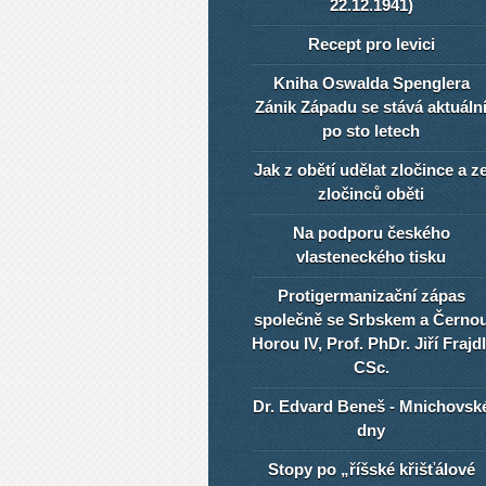
22.12.1941)
Recept pro levici
Kniha Oswalda Spenglera
Zánik Západu se stává aktuáln
po sto letech
Jak z obětí udělat zločince a z
zločinců oběti
Na podporu českého
vlasteneckého tisku
Protigermanizační zápas
společně se Srbskem a Černo
Horou IV, Prof. PhDr. Jiří Frajdl
CSc.
Dr. Edvard Beneš - Mnichovsk
dny
Stopy po „říšské křišťálové