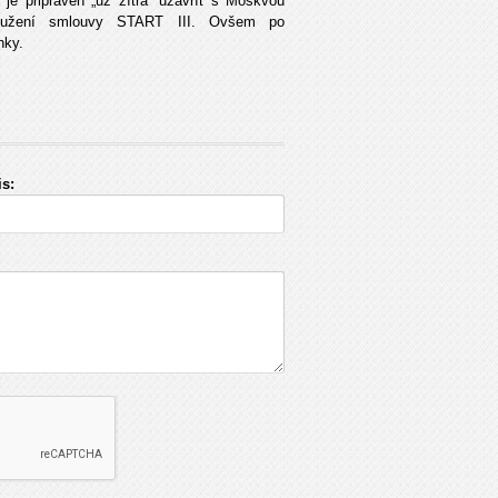
 je připraven „už zítra“ uzavřít s Moskvou
užení smlouvy START III. Ovšem po
nky.
s: