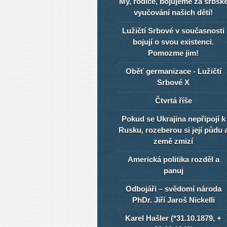
My, rodiče, bojujeme za srbsk
vyučování našich dětí!
Lužičtí Srbové v současnosti
bojují o svou existenci.
Pomozme jim!
Oběť germanizace - Lužičtí
Srbové X
Čtvrtá říše
Pokud se Ukrajina nepřipojí k
Rusku, rozeberou si její půdu 
země zmizí
Americká politika rozděl a
panuj
Odbojáři – svědomí národa
PhDr. Jiří Jaroš Nickelli
Karel Hašler (*31.10.1879, +