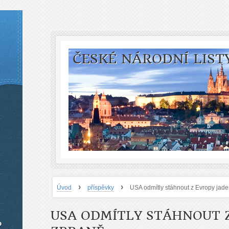
ČESKÉ NÁRODNÍ LIST
›
›
Úvod
příspěvky
USA odmítly stáhnout z Evropy jad
USA ODMÍTLY STÁHNOUT 
o