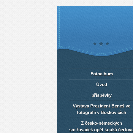
Fotoalbum
Úvod
příspěvky
Výstava Prezident Beneš ve
fotografii v Boskovicích
Z česko-německých
smiřovaček opět kouká čertov