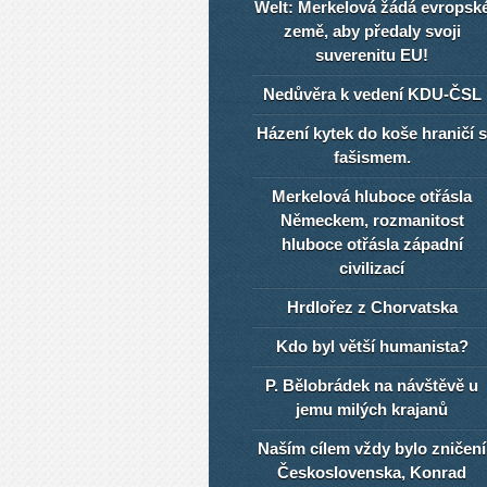
Welt: Merkelová žádá evropsk
země, aby předaly svoji
suverenitu EU!
Nedůvěra k vedení KDU-ČSL
Házení kytek do koše hraničí s
fašismem.
Merkelová hluboce otřásla
Německem, rozmanitost
hluboce otřásla západní
civilizací
Hrdlořez z Chorvatska
Kdo byl větší humanista?
P. Bělobrádek na návštěvě u
jemu milých krajanů
Naším cílem vždy bylo zničení
Československa, Konrad