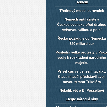
Henlein
Třetinový model eurovoleb
Němečtí antifašisté v
Československu před druhou
světovou válkou a po ní
Řecko požaduje od Německa
320 miliard eur
Poslední velké protesty v Praz
vedly k rozkradení národního
majetku
Přišel čas vzít si zemi zpátky,
Klaus mladší představil svoji
novou stranu Trikolóra
Několik vět o B. Posseltovi
Elegie národní bídy