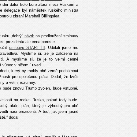
ídni další kolo konzultací mezi Ruskem a
ele delegace byl náměstek ruského ministra
trolu zbraní Marshall Billingslea.
 Rusku „dobrý“
návrh
na prodloužení smlouvy
t prezidenta ale cena poroste.
oužit
smlouvu START III
. Udělali jsme mu
ravedlivá. Myslíme si, že je založena na
sti. A myslíme si, že je to velmi cenné
í vůbec v ničem,“ uvedl.
ředu, který by mohly obě země podniknout
osti pro společnou práci. Dodal, že kvůli
ný a velmi rozumný.
o bude znovu Trump zvolen, bude vstupné,
vislosti na reakci Ruska, pokud tedy bude.
duchý akční plán, který je výhodný pro obě
dli naši prezidenti. A teď, jak jsem jasně
ště,“ dodal.