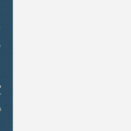
í
e
u
,
é