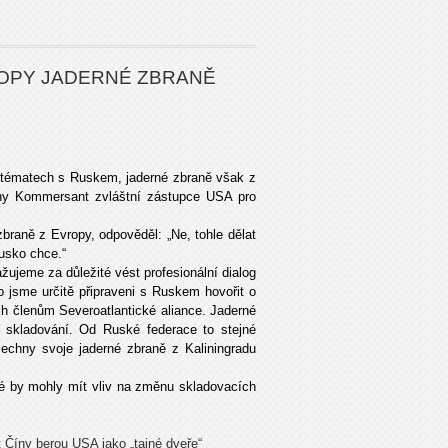
ROPY JADERNÉ ZBRANĚ
h tématech s Ruskem, jaderné zbraně však z
iny Kommersant zvláštní zástupce USA pro
braně z Evropy, odpověděl: „Ne, tohle dělat
usko chce.“
ujeme za důležité vést profesionální dialog
 jsme určitě připraveni s Ruskem hovořit o
h členům Severoatlantické aliance. Jaderné
 skladování. Od Ruské federace to stejné
chny svoje jaderné zbraně z Kaliningradu
ré by mohly mít vliv na změnu skladovacích
 Číny berou USA jako „tajné dveře“