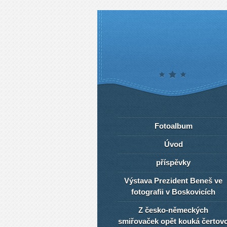
Fotoalbum
Úvod
příspěvky
Výstava Prezident Beneš ve
fotografii v Boskovicích
Z česko-německých
smiřovaček opět kouká čertov