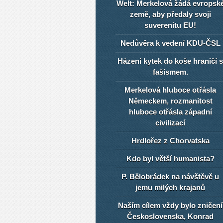
Welt: Merkelová žádá evropsk
země, aby předaly svoji
suverenitu EU!
Nedůvěra k vedení KDU-ČSL
Házení kytek do koše hraničí s
fašismem.
Merkelová hluboce otřásla
Německem, rozmanitost
hluboce otřásla západní
civilizací
Hrdlořez z Chorvatska
Kdo byl větší humanista?
P. Bělobrádek na návštěvě u
jemu milých krajanů
Naším cílem vždy bylo zničení
Československa, Konrad