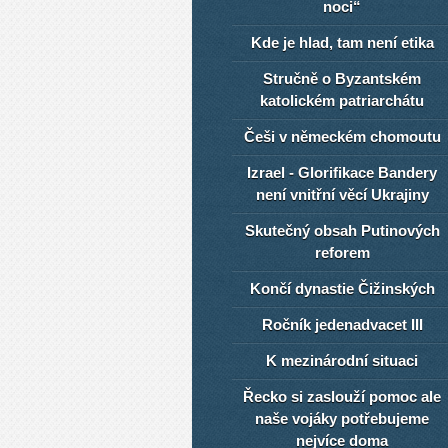
noci“
Kde je hlad, tam není etika
Stručně o Byzantském
katolickém patriarchátu
Češi v německém chomoutu
Izrael - Glorifikace Bandery
není vnitřní věcí Ukrajiny
Skutečný obsah Putinových
reforem
Končí dynastie Čižinských
Ročník jedenadvacet III
K mezinárodní situaci
Řecko si zaslouží pomoc ale
naše vojáky potřebujeme
nejvíce doma