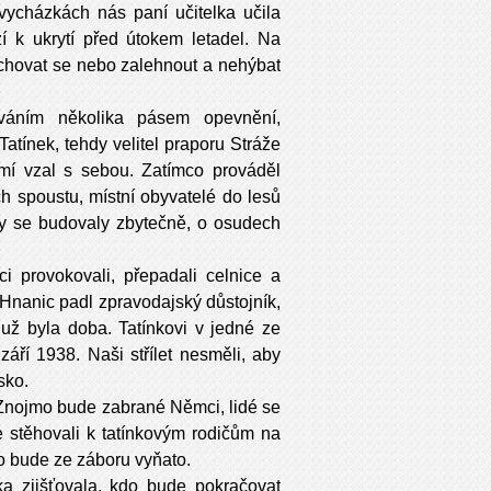
 vycházkách nás paní učitelka učila
í k ukrytí před útokem letadel. Na
, schovat se nebo zalehnout a nehýbat
váním několika pásem opevnění,
atínek, tehdy velitel praporu Stráže
emí vzal s sebou. Zatímco prováděl
ich spoustu, místní obyvatelé do lesů
y se budovaly zbytečně, o osudech
ci provokovali, přepadali celnice a
 u Hnanic padl zpravodajský důstojník,
už byla doba. Tatínkovi v jedné ze
 září 1938. Naši střílet nesměli, aby
sko.
e Znojmo bude zabrané Němci, lidé se
e stěhovali k tatínkovým rodičům na
mo bude ze záboru vyňato.
ka zjišťovala, kdo bude pokračovat