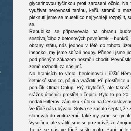
glycerinovou tyčinkou proti zarosení očnic. Na
využívat nerovnosti terénu, keřů, stromů a mez
písknutí jsme se museli co nejrychleji rozptýlit
se.
Republika se připravovala na obranu budo
sestávajícího z betonových pevnůstek – bunkrů. T
obrany státu, nás jednou v létě do tohoto úz
inspekci, my jsme sbírali houby. Přinesli jsme j
pod přísným zákazem nesměli chodit. Pevnůstk
země rozhodli za nás jiní.
m
Na hranicích to vřelo, henleinovci i říšští Něm
četnické stanice, pálili a vraždili. Při přestřelce
poručík Otmar Chlup. Prý zbytečně, ale taková 
srážek útočníci prostřelili čepici. Bylo to po 20.
nedali Hitlerovi záminku k útoku na Českosloven
Ve třídě nás ubývalo. Sotva se začalo šeptat, ž
stahovali do vnitrozemí. Také my jsme se rychl
Vysočinu, ale vrátili jsme se po zprávě, že Znoj
To už se nás ve třídě sešlo málo. Paní učitel