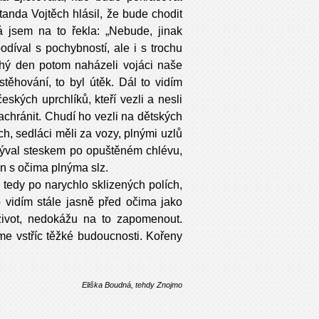
anda Vojtěch hlásil, že bude chodit
jsem na to řekla: „Nebude, jinak
odíval s pochybností, ale i s trochu
uhý den potom naházeli vojáci naše
těhování, to byl útěk. Dál to vidím
ských uprchlíků, kteří vezli a nesli
zachránit. Chudí ho vezli na dětských
h, sedláci měli za vozy, plnými uzlů
ozýval steskem po opuštěném chlévu,
en s očima plnýma slz.
o tedy po narychlo sklizených polích,
o vidím stále jasně před očima jako
život, nedokážu na to zapomenout.
me vstříc těžké budoucnosti. Kořeny
Eliška Boudná, tehdy Znojmo