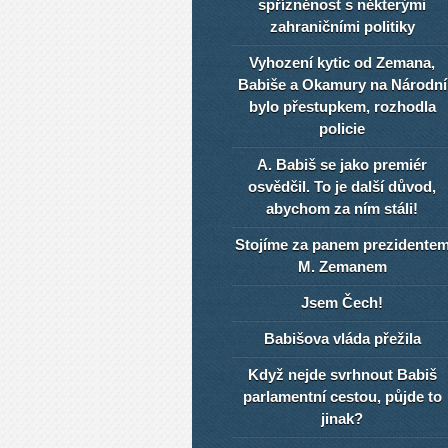
spřízněnost s některými
zahraničními politiky
Vyhození kytic od Zemana,
Babiše a Okamury na Národní
bylo přestupkem, rozhodla
policie
A. Babiš se jako premiér
osvědčil. To je další důvod,
abychom za ním stáli!
Stojíme za panem prezidente
M. Zemanem
Jsem Čech!
Babišova vláda přežila
Když nejde svrhnout Babiš
parlamentní cestou, půjde to
jinak?