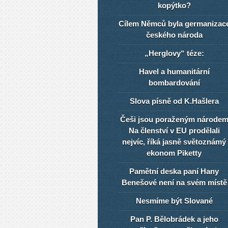
kopýtko?
Cílem Němců byla germanizac
českého národa
„Herglovy“ téze:
Havel a humanitární
bombardování
Slova písně od K.Hašlera
Češi jsou poraženým národe
Na členství v EU prodělali
nejvíc, říká jasně světoznámý
ekonom Piketty
Pamětní deska paní Hany
Benešové není na svém místě
Nesmíme být Slované
Pan P. Bělobrádek a jeho