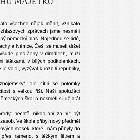
OCHU MAJETKU
čalo všechno nějak měnit, vznikalo
 rozhlasových zprávách jsme nesměli
sečný německý hlas. Najednou se lidé,
a Čechy a Němce, Češi se museli držet
 všude plno.Ženy v dirndlech, muži
mi štětkami, v bílých podkolenkách,
e volal, vyzýval k rozbití republiky,
„znojemsky“, ale cítili se potomky
tost s velkou říší. Naši spolužáci
ěmeckých škol a nesměli si už hrát
rody“ nechtěl nikdo ani za nic být
zásob. Ve škole přibyl nový předmět
nových masek, které i nám přibyly do
 přes rameno, s těžkým filtrem a