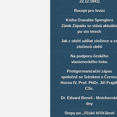
22.12.1941)
Recept pro levici
Kniha Oswalda Spenglera
Zánik Západu se stává aktuáln
po sto letech
Jak z obětí udělat zločince a z
zločinců oběti
Na podporu českého
vlasteneckého tisku
Protigermanizační zápas
společně se Srbskem a Černo
Horou IV, Prof. PhDr. Jiří Frajdl
CSc.
Dr. Edvard Beneš - Mnichovsk
dny
Stopy po „říšské křišťálové