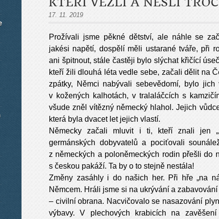
KTEŘÍ VEZLI A NESLI TR
17. 11. 2019
e
Prožívali jsme pěkné dětství, ale náhle se za
jakési napětí, dospělí měli ustarané tváře, při
ani špitnout, stále častěji bylo slýchat křičící ú
kteří žili dlouhá léta vedle sebe, začali dělit n
zpátky, Němci nabývali sebevědomí, bylo jich
v kožených kalhotách, v tralaláčcích s kamzičí
všude zněl vítězný německý hlahol. Jejich vůdce j
m
která byla dvacet let jejich vlastí.
Německy začali mluvit i ti, kteří znali jen 
germánských dobyvatelů a pociťovali sounáleži
z německých a poloněmeckých rodin přešli do n
s českou pakáží. Ta by o to stejně nestála!
Změny zasáhly i do našich her. Při hře „na ná
Němcem. Hráli jsme si na ukrývání a zabavování 
– civilní obrana. Nacvičovalo se nasazování ply
výbavy. V plechových krabicích na zavěšení