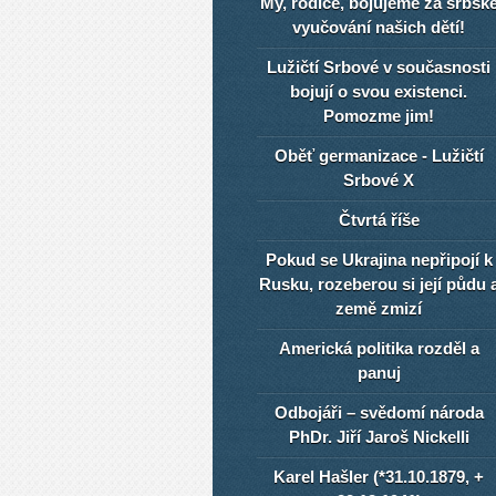
My, rodiče, bojujeme za srbsk
vyučování našich dětí!
Lužičtí Srbové v současnosti
bojují o svou existenci.
Pomozme jim!
Oběť germanizace - Lužičtí
Srbové X
Čtvrtá říše
Pokud se Ukrajina nepřipojí k
Rusku, rozeberou si její půdu 
země zmizí
Americká politika rozděl a
panuj
Odbojáři – svědomí národa
PhDr. Jiří Jaroš Nickelli
Karel Hašler (*31.10.1879, +