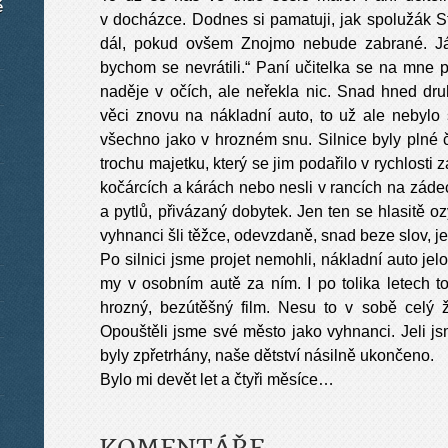
é
v docházce. Dodnes si pamatuji, jak spolužák St
dál, pokud ovšem Znojmo nebude zabrané. Já 
bychom se nevrátili.“ Paní učitelka se na mne p
naděje v očích, ale neřekla nic. Snad hned dr
věci znovu na nákladní auto, to už ale nebylo s
všechno jako v hrozném snu. Silnice byly plné če
trochu majetku, který se jim podařilo v rychlosti 
kočárcích a kárách nebo nesli v rancích na zádec
a pytlů, přivázaný dobytek. Jen ten se hlasitě 
vyhnanci šli těžce, odevzdaně, snad beze slov, j
Po silnici jsme projet nemohli, nákladní auto jel
my v osobním autě za ním. I po tolika letech t
hrozný, bezútěšný film. Nesu to v sobě celý 
Opouštěli jsme své město jako vyhnanci. Jeli js
byly zpřetrhány, naše dětství násilně ukončeno.
Bylo mi devět let a čtyři měsíce…