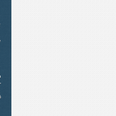
í
e
u
,
é