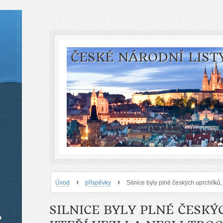
ČESKÉ NÁRODNÍ LIST
›
›
Úvod
příspěvky
Silnice byly plné českých uprchlíků, 
SILNICE BYLY PLNÉ ČESKÝ
o