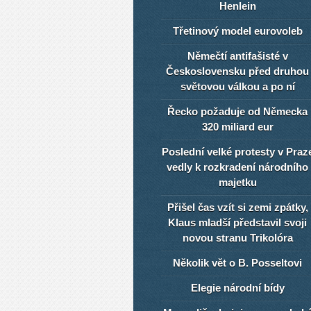
Henlein
Třetinový model eurovoleb
Němečtí antifašisté v
Československu před druhou
světovou válkou a po ní
Řecko požaduje od Německa
320 miliard eur
Poslední velké protesty v Praz
vedly k rozkradení národního
majetku
Přišel čas vzít si zemi zpátky,
Klaus mladší představil svoji
novou stranu Trikolóra
Několik vět o B. Posseltovi
Elegie národní bídy