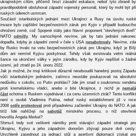
ukrajinským cílům, přičemž hrozí zásadní eskalace, neboť tyto zbraně by
pravděpodobně obsluhoval západní vojenský personál, který by mohl být při
ruských úderech usmrcen.
Součástí istanbulských jednání mezi Ukrajinci a Rusy na úsvitu ruské
invaze bylo zajištění bezpečnostních záruk pro Kyjiv v případě budoucího
ohrožení země, což Spojené státy jako hlavní proponent “otevřených dveří”
NATO
odmítly
. My samozřejmě nevíme, jak by tato jednání nakonec
dopadla, kdyby je západní země v čele s USA
nesabotovaly
. Nevíme, zd
by Rusko trvalo na vetu bezpečnostních záruk pro Ukrajinu, když je Bílý
dům ani nemínil Kyjivu poskytnout. Tehdy však existovala velmi reálná
šance na ukončení války v jejím zárodku, kdy by Kyjiv nepřišel o žádné
území, jež ztratil po 24. únoru 2022.
Jak je možné, že moji kritikové důrazně neodsoudili hanebný postoj Západu
vůči istanbulským jednáním, zatímco neustále poukazovali na absolutní
nedůvěru v cokoliv, co Putin prohlásí? Jde jim snad o soukromou vendetu
proti kremelskému vládci, anebo o bité Ukrajince, z nichž je
nemalá
část
ochotna s Ruskem vyjednávat i za cenu územních ztrát? Tento konflik
není o osobě Vladimira Putina, neboť ruský establishment již v roce
2008
ostře protestoval
proti případnému začlenění Ukrajiny do NATO. A ja
titíž lidé nahlížejí na
sabotáž
minského procesu, o níž otevřen
hovořila Angela Merkel?
Shrnu-li tedy své veškeré námitky proti stávající západní strategii pro
Ukrajinu, Kyjivu a jeho západním donorům zbývají pouze dvě cesty:
Urychleně zasednout za jednací stůl a asertivní diplomacií získat pro