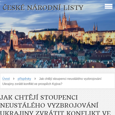
ČESKÉ NÁRODNÍ LISTY
›
›
Úvod
příspěvky
Jak chtějí stoupenci neustálého vyzbrojování
Ukrajiny zvrátit konflikt ve prospěch Kyjiva?
JAK CHTĚJÍ STOUPENCI
NEUSTÁLÉHO VYZBROJOVÁNÍ
UKRAJINY ZVRÁTIT KONFLIKT VE