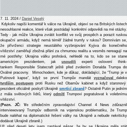
7. 11. 2024 /
Daniel Veselý
Kdykoliv napíši komentář k válce na Ukrajině, objeví se na Britských listech
nesouhlasné reakce, které však postrádají konkrétní odpovědi na mé otázky.
Tedy - jak může Ukrajina zvrátit konflikt ve svůj prospěch a porazit ruskou
okupační armádu, když nemá téměř žádné trumfy v rukou? Domnívám se,
že přívrženci strategie neustálého vyzbrojování Kyjiva do konečného
vítězství zaměňují zbožná přání za chmurnou realitu a vesměs nereagují na
mé postřehy: Ukrajina válku prohrává, nehledě na to, kdo se se stane
americkým prezidentem, jak
usoudili
experti oslovení think-
tankem Responsible Statecraft ještě před zvolením Donalda Trumpa do
Oválné pracovny. Mimochodem, kde je důkaz, dokládající, že “Trump je v
Putinově kapse”, když se první Trumpův mandát
vyznačoval
daleko
tvrdším postupem
proti Rusku než Obamův kabinet a když staronový
prezident oficiálně poskytl Ukrajině
smrtící zbraně
? Ostatně Putin je jední
z mála světových lídrů, který
odmítl
Trumpovi pogratulovat k volebním
vítězství.
(
Pozn. JČ: V
e středečním zpravodajství Channel 4 News zdůraznil
interviewovaný Trumpův odborník na vojenskou problematiku, že Trump
bude naléhat na diplomatické řešení války na Ukrajině a nebude nekriticky
dodávat Ukrajině zbraně.)
Už před deseti lety jsem zastával
názor
, že by se Ukrajina měla stát