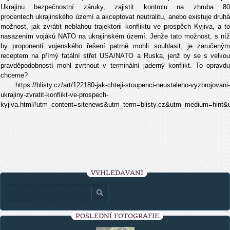
Ukrajinu bezpečnostní záruky, zajistit kontrolu na zhruba 80
procentech ukrajinského území a akceptovat neutralitu, anebo existuje druhá
možnost, jak zvrátit neblahou trajektorii konfliktu ve prospěch Kyjiva, a to
nasazením vojáků NATO na ukrajinském území. Jenže tato možnost, s níž
by proponenti vojenského řešení patrně mohli souhlasit, je zaručeným
receptem na přímý fatální střet USA/NATO a Ruska, jenž by se s velkou
pravděpodobností mohl zvrtnout v terminální jaderný konflikt. To opravdu
chceme?
https://blisty.cz/art/122180-jak-chteji-stoupenci-neustaleho-vyzbrojovani-
ukrajiny-zvratit-konflikt-ve-prospech-
kyjiva.html#utm_content=sitenews&utm_term=blisty.cz&utm_medium=hint
VYHLEDÁVÁNÍ
POSLEDNÍ FOTOGRAFIE