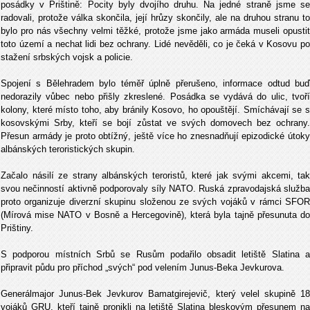
posádky v Prištině: Pocity byly dvojího druhu. Na jedné straně jsme se
radovali, protože válka skončila, její hrůzy skončily, ale na druhou stranu to
bylo pro nás všechny velmi těžké, protože jsme jako armáda museli opustit
toto území a nechat lidi bez ochrany. Lidé nevěděli, co je čeká v Kosovu po
stažení srbských vojsk a policie.
Spojení s Bělehradem bylo téměř úplně přerušeno, informace odtud buď
nedorazily vůbec nebo přišly zkreslené. Posádka se vydává do ulic, tvoří
kolony, které místo toho, aby bránily Kosovo, ho opouštějí. Smíchávají se s
kosovskými Srby, kteří se bojí zůstat ve svých domovech bez ochrany.
Přesun armády je proto obtížný, ještě více ho znesnadňují epizodické útoky
albánských teroristických skupin.
Začalo násilí ze strany albánských teroristů, které jak svými akcemi, tak
svou nečinností aktivně podporovaly síly NATO. Ruská zpravodajská služba
proto organizuje diverzní skupinu složenou ze svých vojáků v rámci SFOR
(Mírová mise NATO v Bosně a Hercegovině), která byla tajně přesunuta do
Prištiny.
S podporou místních Srbů se Rusům podařilo obsadit letiště Slatina a
připravit půdu pro příchod „svých“ pod velením Junus-Beka Jevkurova.
Generálmajor Junus-Bek Jevkurov Bamatgirejevič, který velel skupině 18
vojáků GRU, kteří tajně pronikli na letiště Slatina bleskovým přesunem na