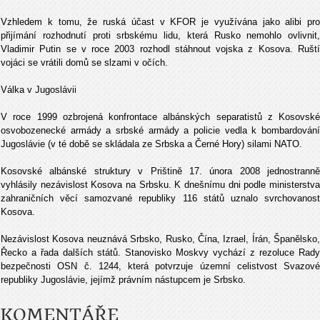
Vzhledem k tomu, že ruská účast v KFOR je využívána jako alibi pro
přijímání rozhodnutí proti srbskému lidu, která Rusko nemohlo ovlivnit,
Vladimir Putin se v roce 2003 rozhodl stáhnout vojska z Kosova. Ruští
vojáci se vrátili domů se slzami v očích.
Válka v Jugoslávii
V roce 1999 ozbrojená konfrontace albánských separatistů z Kosovské
osvobozenecké armády a srbské armády a policie vedla k bombardování
Jugoslávie (v té době se skládala ze Srbska a Černé Hory) silami NATO.
Kosovské albánské struktury v Prištině 17. února 2008 jednostranně
vyhlásily nezávislost Kosova na Srbsku. K dnešnímu dni podle ministerstva
zahraničních věcí samozvané republiky 116 států uznalo svrchovanost
Kosova.
Nezávislost Kosova neuznává Srbsko, Rusko, Čína, Izrael, Írán, Španělsko,
Řecko a řada dalších států. Stanovisko Moskvy vychází z rezoluce Rady
bezpečnosti OSN č. 1244, která potvrzuje územní celistvost Svazové
republiky Jugoslávie, jejímž právním nástupcem je Srbsko.
KOMENTÁŘE