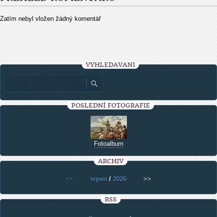
Zatím nebyl vložen žádný komentář
VYHLEDÁVÁNÍ
POSLEDNÍ FOTOGRAFIE
Fotoalbum
ARCHIV
<<
srpen
/
2026
>>
RSS