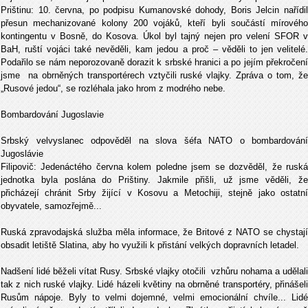
Prištinu: 10. června, po podpisu Kumanovské dohody, Boris Jelcin nařídil
přesun mechanizované kolony 200 vojáků, kteří byli součástí mírového
kontingentu v Bosně, do Kosova. Úkol byl tajný nejen pro velení SFOR v
BaH, ruští vojáci také nevěděli, kam jedou a proč – věděli to jen velitelé.
Podařilo se nám neporozovaně dorazit k srbské hranici a po jejím překročení
jsme na obrněných transportérech vztyčili ruské vlajky. Zpráva o tom, že
„Rusové jedou“, se rozléhala jako hrom z modrého nebe.
Bombardování Jugoslavie
Srbský velvyslanec odpověděl na slova šéfa NATO o bombardování
Jugoslávie
Filipovič: Jedenáctého června kolem poledne jsem se dozvěděl, že ruská
jednotka byla poslána do Prištiny. Jakmile přišli, už jsme věděli, že
přicházejí chránit Srby žijící v Kosovu a Metochiji, stejně jako ostatní
obyvatele, samozřejmě...
Ruská zpravodajská služba měla informace, že Britové z NATO se chystají
obsadit letiště Slatina, aby ho využili k přistání velkých dopravních letadel.
Nadšení lidé běželi vítat Rusy. Srbské vlajky otočili vzhůru nohama a udělali
tak z nich ruské vlajky. Lidé házeli květiny na obrněné transportéry, přinášeli
Rusům nápoje. Byly to velmi dojemné, velmi emocionální chvíle... Lidé