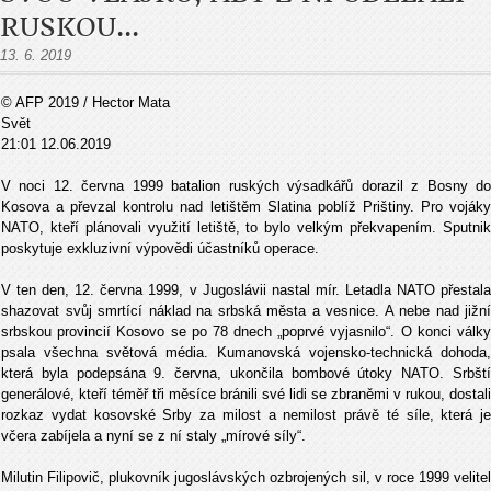
RUSKOU...
13. 6. 2019
© AFP 2019 / Hector Mata
Svět
21:01 12.06.2019
V noci 12. června 1999 batalion ruských výsadkářů dorazil z Bosny do
Kosova a převzal kontrolu nad letištěm Slatina poblíž Prištiny. Pro vojáky
NATO, kteří plánovali využití letiště, to bylo velkým překvapením. Sputnik
poskytuje exkluzivní výpovědi účastníků operace.
V ten den, 12. června 1999, v Jugoslávii nastal mír. Letadla NATO přestala
shazovat svůj smrtící náklad na srbská města a vesnice. A nebe nad jižní
srbskou provincií Kosovo se po 78 dnech „poprvé vyjasnilo“. O konci války
psala všechna světová média. Kumanovská vojensko-technická dohoda,
která byla podepsána 9. června, ukončila bombové útoky NATO. Srbští
generálové, kteří téměř tři měsíce bránili své lidi se zbraněmi v rukou, dostali
rozkaz vydat kosovské Srby za milost a nemilost právě té síle, která je
včera zabíjela a nyní se z ní staly „mírové síly“.
Milutin Filipovič, plukovník jugoslávských ozbrojených sil, v roce 1999 velitel