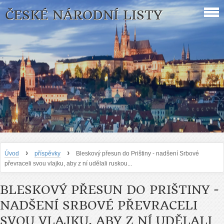
ČESKÉ NÁRODNÍ LISTY
›
›
Úvod
příspěvky
Bleskový přesun do Prištiny - nadšení Srbové
převraceli svou vlajku, aby z ní udělali ruskou...
BLESKOVÝ PŘESUN DO PRIŠTINY -
NADŠENÍ SRBOVÉ PŘEVRACELI
SVOU VLAJKU, ABY Z NÍ UDĚLALI