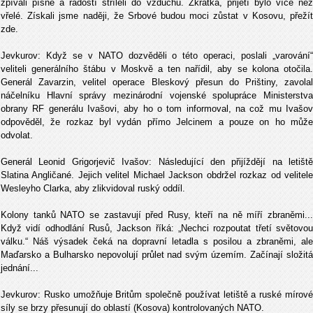
zpívali písně a radostí stříleli do vzduchu. Zkrátka, přijetí bylo více než
vřelé. Získali jsme naději, že Srbové budou moci zůstat v Kosovu, přežít
zde.
Jevkurov: Když se v NATO dozvěděli o této operaci, poslali „varování“
veliteli generálního štábu v Moskvě a ten nařídil, aby se kolona otočila.
Generál Zavarzin, velitel operace Bleskový přesun do Prištiny, zavolal
náčelníku Hlavní správy mezinárodní vojenské spolupráce Ministerstva
obrany RF generálu Ivašovi, aby ho o tom informoval, na což mu Ivašov
odpověděl, že rozkaz byl vydán přímo Jelcinem a pouze on ho může
odvolat.
Generál Leonid Grigorjevič Ivašov: Následující den přijíždějí na letiště
Slatina Angličané. Jejich velitel Michael Jackson obdržel rozkaz od velitele
Wesleyho Clarka, aby zlikvidoval ruský oddíl.
Kolony tanků NATO se zastavují před Rusy, kteří na ně míří zbraněmi...
Když vidí odhodlání Rusů, Jackson říká: „Nechci rozpoutat třetí světovou
válku.“ Náš výsadek čeká na dopravní letadla s posilou a zbraněmi, ale
Maďarsko a Bulharsko nepovolují průlet nad svým územím. Začínají složitá
jednání...
Jevkurov: Rusko umožňuje Britům společně používat letiště a ruské mírové
síly se brzy přesunují do oblastí (Kosova) kontrolovaných NATO.