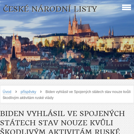
ČESKÉ NÁRODNÍ LISTY
›
›
Úvod
příspěvky
Biden vyhlásil ve Spojených státech stav nouze kvůli
škodlivým aktivitám ruské vlády
BIDEN VYHLÁSIL VE SPOJENÝCH
STÁTECH STAV NOUZE KVŮLI
ŠKODLIVÝM AKTIVITÁM RUSKÉ