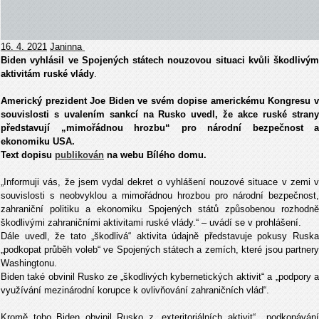
16. 4. 2021
Janinna
Biden vyhlásil ve Spojených státech nouzovou situaci kvůli škodlivým
aktivitám ruské vlády
.
Americký prezident Joe Biden ve svém dopise americkému Kongresu v
souvislosti s uvalením sankcí na Rusko uvedl, že akce ruské strany
představují „mimořádnou hrozbu“ pro národní bezpečnost a
ekonomiku USA.
Text dopisu
publikován
na webu Bílého domu.
„Informuji vás, že jsem vydal dekret o vyhlášení nouzové situace v zemi v
souvislosti s neobvyklou a mimořádnou hrozbou pro národní bezpečnost,
zahraniční politiku a ekonomiku Spojených států způsobenou rozhodně
škodlivými zahraničními aktivitami ruské vlády.“ – uvádí se v prohlášení.
Dále uvedl, že tato „škodlivá“ aktivita údajně představuje pokusy Ruska
„podkopat průběh voleb“ ve Spojených státech a zemích, které jsou partnery
Washingtonu.
Biden také obvinil Rusko ze „škodlivých kybernetických aktivit“ a „podpory a
využívání mezinárodní korupce k ovlivňování zahraničních vlád“.
Kromě toho Biden obvinil Rusko z „exteritoriálních aktivit“, „podkopávání