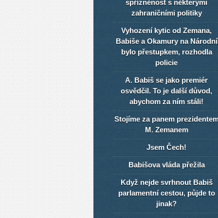
spřízněnost s některými
zahraničními politiky
Vyhození kytic od Zemana,
Babiše a Okamury na Národní
bylo přestupkem, rozhodla
policie
A. Babiš se jako premiér
osvědčil. To je další důvod,
abychom za ním stáli!
Stojíme za panem prezidente
M. Zemanem
Jsem Čech!
Babišova vláda přežila
Když nejde svrhnout Babiš
parlamentní cestou, půjde to
jinak?