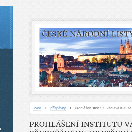
ČESKÉ NÁRODNÍ LIST
›
›
Úvod
příspěvky
Prohlášení Institutu Václava Klau
PROHLÁŠENÍ INSTITUTU V
o