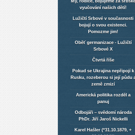
My, rodiče, bojujeme za srbsk
vyučování našich dětí!
Lužičtí Srbové v současnosti
bojují o svou existenci.
Pomozme jim!
Oběť germanizace - Lužičtí
Srbové X
Čtvrtá říše
Pokud se Ukrajina nepřipojí k
Rusku, rozeberou si její půdu 
země zmizí
Americká politika rozděl a
panuj
Odbojáři – svědomí národa
PhDr. Jiří Jaroš Nickelli
Karel Hašler (*31.10.1879, +