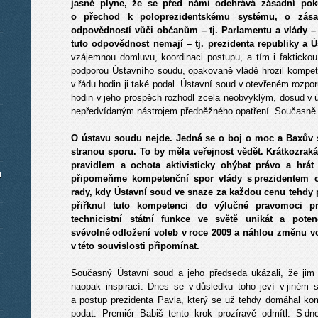
jasně plyne, že se před námi odehrává zásadní pok
o přechod k poloprezidentskému systému, o zásadn
odpovědností vůči občanům – tj. Parlamentu a vlády – a
tuto odpovědnost nemají – tj. prezidenta republiky a 
vzájemnou domluvu, koordinaci postupu, a tím i faktickou p
podporou Ústavního soudu, opakovaně vládě hrozil kompete
v řádu hodin ji také podal. Ústavní soud v otevřeném rozpo
hodin v jeho prospěch rozhodl zcela neobvyklým, dosud v
nepředvídaným nástrojem předběžného opatření. Současně t
O ústavu soudu nejde. Jedná se o boj o moc a Baxův so
stranou sporu. To by měla veřejnost vědět. Krátkozrak
pravidlem a ochota aktivisticky ohýbat právo a hrát 
m
připomeňme kompetenční spor vlády s prezidentem 
rady, kdy Ústavní soud ve snaze za každou cenu tehdy 
přiřknul tuto kompetenci do výlučné pravomoci pr
technicistní státní funkce ve světě unikát a poten
svévolné odložení voleb v roce 2009 a náhlou změnu vo
v této souvislosti připomínat.
Současný Ústavní soud a jeho předseda ukázali, že jim
naopak inspirací. Dnes se v důsledku toho jeví v jiném 
a postup prezidenta Pavla, který se už tehdy domáhal ko
podat. Premiér Babiš tento krok prozíravě odmítl. S dn