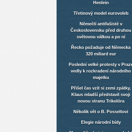
Henlein
Třetinový model eurovoleb
Němečtí antifašisté v
Československu před druhou
světovou válkou a po ní
Řecko požaduje od Německa
320 miliard eur
Poslední velké protesty v Praz
vedly k rozkradení národního
majetku
Přišel čas vzít si zemi zpátky,
Klaus mladší představil svoji
novou stranu Trikolóra
Několik vět o B. Posseltovi
Elegie národní bídy