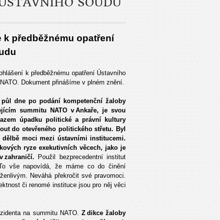
ÚSTAVNÍHO SOUDU
se k předběžnému opatření
oudu
prohlášení k předběžnému opatření Ústavního
u NATO. Dokument přinášíme v plném znění.
a půl dne po podání kompetenční žaloby
zejícím summitu NATO v Ankaře, je svou
azem úpadku politické a právní kultury
ut do otevřeného politického střetu. Byl
 dělbě moci mezi ústavními institucemi.
akových ryze exekutivních věcech, jako je
 zahraničí.
Použil bezprecedentní institut
. To vše napovídá, že máme co do činění
ženlivým. Neváhá překročit své pravomoci.
ktnost či renomé instituce jsou pro něj věci
prezidenta na summitu NATO.
Z dikce žaloby