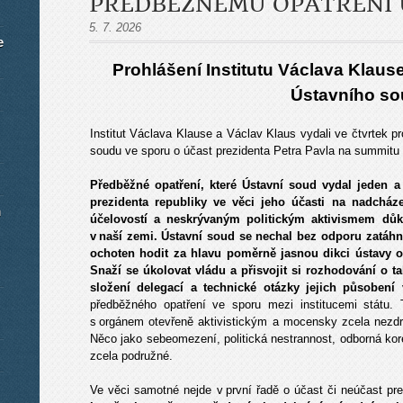
PŘEDBĚŽNÉMU OPATŘENÍ 
5. 7. 2026
e
Prohlášení Institutu Václava Klau
Ústavního s
Institut Václava Klause a Václav Klaus vydali ve čtvrtek 
soudu ve sporu o účast prezidenta Petra Pavla na summit
Předběžné opatření, které Ústavní soud vydal jeden 
prezidenta republiky ve věci jeho účasti na nadchá
m
účelovostí a neskrývaným politickým aktivismem důk
v naší zemi. Ústavní soud se nechal bez odporu zatáhno
ochoten hodit za hlavu poměrně jasnou dikci ústavy o
Snaží se úkolovat vládu a přisvojit si rozhodování o t
složení delegací a technické otázky jejich působení v
předběžného opatření ve sporu mezi institucemi státu
s orgánem otevřeně aktivistickým a mocensky zcela nezdr
Něco jako sebeomezení, politická nestrannost, odborná kore
zcela podružné.
Ve věci samotné nejde v první řadě o účast či neúčast 