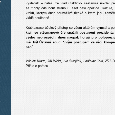
é
výsledek – nález, že vládu fakticky sestavuje nikoliv pr
se mohly odsunout stranou. Jásot naší opozice ukazuje,
kroků, kterým dnes neuvážlivě tleská a které jsou zaměřen
vládě současné.
Krátkozrace účelový přístup se všem aktérům vymstí a posí
kteří se v Zemanově éře snažili postavení prezidenta
v jeho neprospěch, dnes naopak horují pro poloprezi
měl být Ústavní soud. Svým postupem ve věci kompete
není.
Václav Klaus, Jiří Weigl, Ivo Strejček, Ladislav Jakl, 25.6.
Přišlo e-poštou