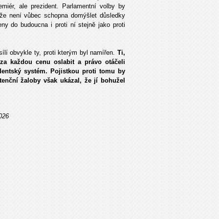
emiér, ale prezident. Parlamentní volby by
 že není vůbec schopna domýšlet důsledky
y do budoucna i proti ní stejně jako proti
lí obvykle ty, proti kterým byl namířen.
Ti,
 za každou cenu oslabit a právo otáčeli
dentský systém. Pojistkou proti tomu by
nční žaloby však ukázal, že jí bohužel
2026