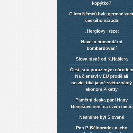
kopýtko?
Cílem Němců byla germanizac
českého národa
„Herglovy“ téze:
Havel a humanitární
bombardování
Slova písně od K.Hašlera
Češi jsou poraženým národe
Na členství v EU prodělali
nejvíc, říká jasně světoznámý
ekonom Piketty
Pamětní deska paní Hany
Benešové není na svém místě
Nesmíme být Slované
Pan P. Bělobrádek a jeho