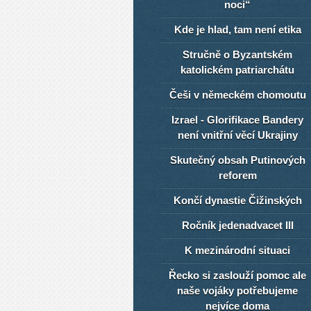
noci“
Kde je hlad, tam není etika
Stručně o Byzantském
katolickém patriarchátu
Češi v německém chomoutu
Izrael - Glorifikace Bandery
není vnitřní věcí Ukrajiny
Skutečný obsah Putinových
reforem
Končí dynastie Čižinských
Ročník jedenadvacet III
K mezinárodní situaci
Řecko si zaslouží pomoc ale
naše vojáky potřebujeme
nejvíce doma