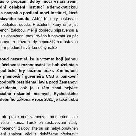
us o přepsání dělby moci v naší zemi,
í oslabení institucí s demokratickou
 naopak o posílení moci institucí, které
Ústavního soudu.
Aktéři této hry neskrývají
odjatost soudu. Prezident, který si je jist
nční žalobou, měl ji dopředu připravenou a
ru s dosavadní praxí svého fungování za pár
 ústavním právu nikdy nepoužitým a ústavou
ím předurčil svůj konečný nález.
ud nezastírá, že je v tomto boji jednou
á účelovost rozhodování se bohužel stala
politické hry běžnou praxí. Z minulosti
o jmenování guvernéra ČNB a bankovní
podpořit prezidenta Havla proti Zemanovi
ezidenta, což je u této snad nejvíce
ciálně riskantní nesmysl. Rychetského
lebního zákona v roce 2021 je také třeba
 tato praxe není varovným mementem, ale
světle i kauza Turek při sestavování vlády
mpetenční žaloby, kterou on nebyl oprávněn
ešní znalostí věci si dokážeme představit