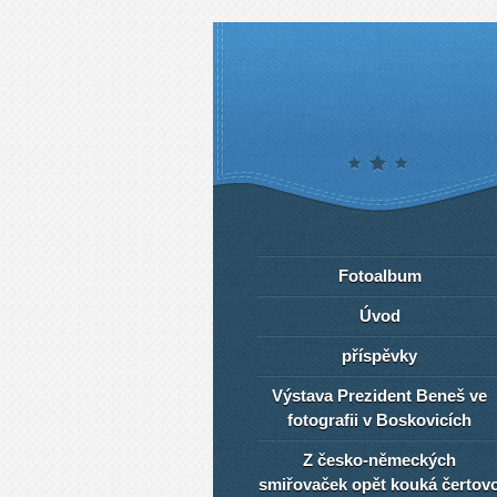
Fotoalbum
Úvod
příspěvky
Výstava Prezident Beneš ve
fotografii v Boskovicích
Z česko-německých
smiřovaček opět kouká čertov