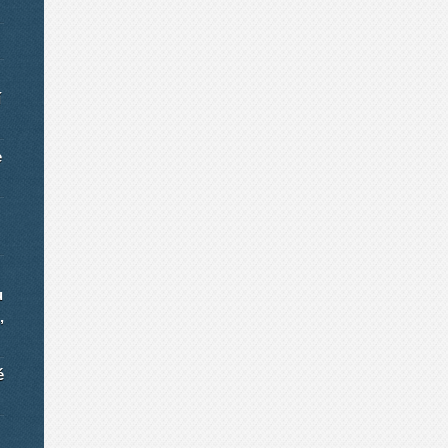
í
e
u
,
é