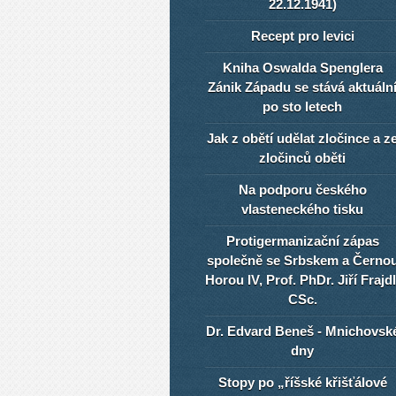
22.12.1941)
Recept pro levici
Kniha Oswalda Spenglera
Zánik Západu se stává aktuáln
po sto letech
Jak z obětí udělat zločince a z
zločinců oběti
Na podporu českého
vlasteneckého tisku
Protigermanizační zápas
společně se Srbskem a Černo
Horou IV, Prof. PhDr. Jiří Frajdl
CSc.
Dr. Edvard Beneš - Mnichovsk
dny
Stopy po „říšské křišťálové