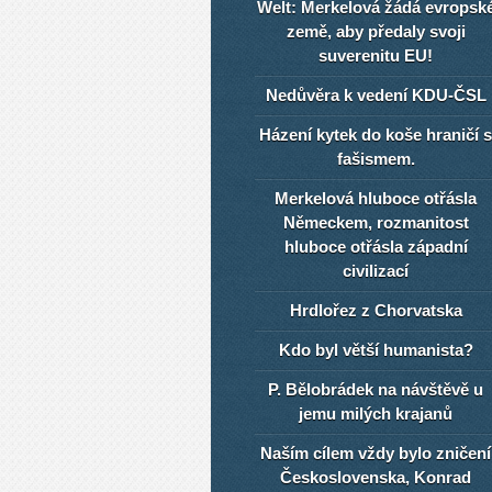
Welt: Merkelová žádá evropsk
země, aby předaly svoji
suverenitu EU!
Nedůvěra k vedení KDU-ČSL
Házení kytek do koše hraničí s
fašismem.
Merkelová hluboce otřásla
Německem, rozmanitost
hluboce otřásla západní
civilizací
Hrdlořez z Chorvatska
Kdo byl větší humanista?
P. Bělobrádek na návštěvě u
jemu milých krajanů
Naším cílem vždy bylo zničení
Československa, Konrad