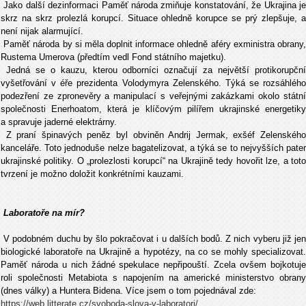
Jako další dezinformaci Pam
ěť národa zmiňuje konstatování, že Ukrajina j
skrz na skrz prolezlá korupcí. Situace ohledně korupce se prý zlepšuje, a
není nijak alarmující.
Paměť národa by si měla doplnit informace ohledně aféry exministra obrany,
Rustema Umerova (předtím vedl Fond státního majetku).
Jedná se o kauzu, kterou odborníci označují za největší protikorupční
vyšetřování v éře prezidenta Volodymyra Zelenského. Týká se rozsáhlého
podezření ze zpronevěry a manipulací s veřejnými zakázkami okolo státní
společnosti Enerhoatom, která je klíčovým pilířem ukrajinské energetiky
a spravuje jaderné elektrárny.
Z praní špinavých peněz byl obviněn Andrij Jermak, exšéf Zelenského
kanceláře. Toto jednoduše nelze bagatelizovat, a týká se to nejvyšších pater
ukrajinské politiky. O „prolezlosti korupcí“ na Ukrajině tedy hovořit lze, a toto
tvrzení je možno doložit konkrétními kauzami.
Laboratoře na mír?
V podobném duchu by šlo pokračovat i u dalších bodů. Z nich vyberu již jen
biologické laboratoře na Ukrajině a hypotézy, na co se mohly specializovat.
Paměť národa u nich žádné spekulace nepřipouští. Zcela ovšem bojkotuje
roli společnosti Metabiota s napojením na americké ministerstvo obrany
(dnes války) a Huntera Bidena. Více jsem o tom pojednával zde:
https://web.litterate.cz/svoboda-slova-v-laboratori/
.