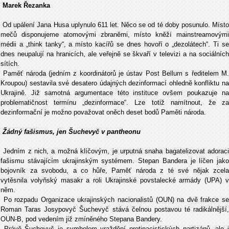
Marek Řezanka
Od upálení Jana Husa uplynulo 611 let. N
ěco se od té doby posunulo. Míst
mečů disponujeme atomovými zbraněmi, místo kněží mainstreamovými
médii a „think tanky“, a místo kacířů se dnes hovoří o „dezolátech“. Ti se
dnes neupalují na hranicích, ale veřejně se škvaří v televizi a na sociálních
sítích.
Paměť národa (jedním z koordinátorů je ústav Post Bellum s ředitelem M.
Kroupou) sestavila své desatero údajných dezinformací ohledně konfliktu na
Ukrajině. Již samotná argumentace této instituce ovšem poukazuje na
problematičnost termínu „dezinformace“. Lze totiž namítnout, že za
dezinformační je možno považovat oněch deset bodů Paměti národa.
Žádný fašismus, jen Šuchevyč v pantheonu
Jedním z nich, a možná klíčovým, je urputná snaha bagatelizovat adoraci
fašismu stávajícím ukrajinským systémem. Stepan Bandera je líčen jako
bojovník za svobodu, a co hůře, Paměť národa z té své nějak zcela
vytěsnila volyňský masakr a roli Ukrajinské povstalecké armády (UPA) v
něm.
Po rozpadu Organizace ukrajinských nacionalistů (OUN) na dvě frakce se
Roman Taras Josypovyč Šuchevyč stává čelnou postavou té radikálnější,
OUN-B, pod vedením již zmíněného Stepana Bandery.
Právě Šuchevyč je symbolem vraždění protinacistických partizánů, ale i