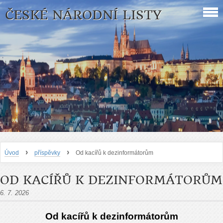
ČESKÉ NÁRODNÍ LISTY
›
›
Úvod
příspěvky
Od kacířů k dezinformátorům
OD KACÍŘŮ K DEZINFORMÁTORŮM
6. 7. 2026
Od kací
řů k dezinformátorům