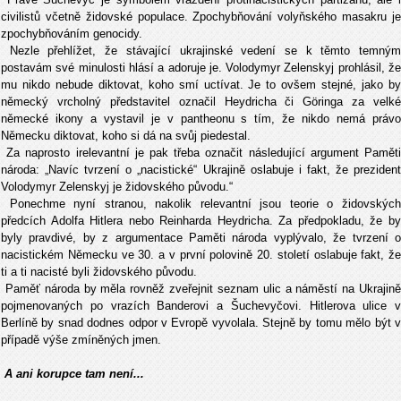
civilistů včetně židovské populace. Zpochybňování volyňského masakru je
zpochybňováním genocidy.
Nezle přehlížet, že stávající ukrajinské vedení se k těmto temným
postavám své minulosti hlásí a adoruje je. Volodymyr Zelenskyj prohlásil, že
mu nikdo nebude diktovat, koho smí uctívat. Je to ovšem stejné, jako by
německý vrcholný představitel označil Heydricha či Göringa za velké
německé ikony a vystavil je v pantheonu s tím, že nikdo nemá právo
Německu diktovat, koho si dá na svůj piedestal.
Za naprosto irelevantní je pak třeba označit následující argument Paměti
národa: „Navíc tvrzení o „nacistické“ Ukrajině oslabuje i fakt, že prezident
Volodymyr Zelenskyj je židovského původu.“
Ponechme nyní stranou, nakolik relevantní jsou teorie o židovských
předcích Adolfa Hitlera nebo Reinharda Heydricha. Za předpokladu, že by
byly pravdivé, by z argumentace Paměti národa vyplývalo, že tvrzení o
nacistickém Německu ve 30. a v první polovině 20. století oslabuje fakt, že
ti a ti nacisté byli židovského původu.
Paměť národa by měla rovněž zveřejnit seznam ulic a náměstí na Ukrajině
pojmenovaných po vrazích Banderovi a Šuchevyčovi. Hitlerova ulice v
Berlíně by snad dodnes odpor v Evropě vyvolala. Stejně by tomu mělo být v
případě výše zmíněných jmen.
A ani korupce tam není...