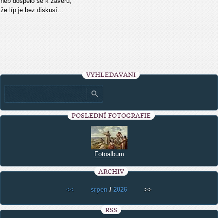
neb dosp
ělo se k závěru,
že líp je bez diskusí...
VYHLEDÁVÁNÍ
POSLEDNÍ FOTOGRAFIE
Fotoalbum
ARCHIV
<<
srpen
/
2026
>>
RSS