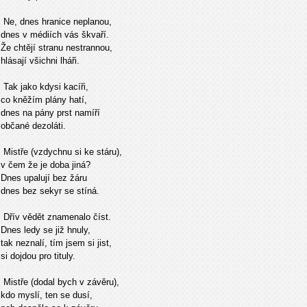
Ne, dnes hranice neplanou,
dnes v médiích vás škvaří.
Že chtějí stranu nestrannou,
hlásají všichni lháři.
Tak jako kdysi kacíři,
co kněžím plány hatí,
dnes na pány prst namíří
občané dezoláti.
Mistře (vzdychnu si ke stáru),
v
čem že je doba jiná?
Dnes upalují bez žáru
dnes bez sekyr se stíná.
Dřív vědět znamenalo číst.
Dnes ledy se již hnuly,
tak neznalí, tím jsem si jist,
si dojdou pro tituly.
Mist
ře (dodal bych v závěru),
kdo myslí, ten se dusí,