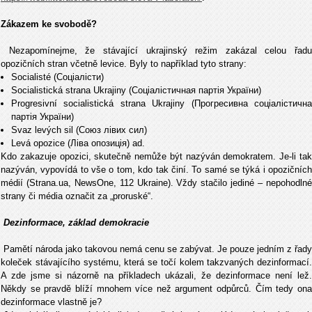
Zákazem ke svobod
ě?
Nezapomínejme, že stávající ukrajinský režim zakázal celou
řadu
opozičních stran včetně levice. Byly to například tyto strany:
Socialisté (Соціалісти)
Socialistická strana Ukrajiny (Соціалістичная партія України)
Progresivní socialistická strana Ukrajiny (Прогресивна соціалістична
партія України)
Svaz levých sil (Союз лівих сил)
Levá opozice (Ліва опозиція) ad.
Kdo zakazuje opozici, skute
čně nemůže být nazýván demokratem. Je-li ta
nazýván, vypovídá to vše o tom, kdo tak činí. To samé se týká i opozičních
médií (Strana.ua, NewsOne, 112 Ukraine). Vždy stačilo jediné – nepohodlné
strany či média označit za „proruské“.
Dezinformace, základ demokracie
Pamětí národa jako takovou nemá cenu se zabývat. Je pouze jedním z řady
koleček stávajícího systému, která se točí kolem takzvaných dezinformací.
A zde jsme si názorně na příkladech ukázali, že dezinformace není lež.
Někdy se pravdě blíží mnohem více než argument odpůrců. Čím tedy ona
dezinformace vlastně je?