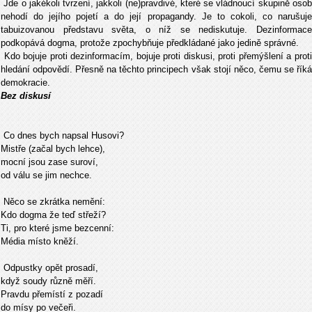
Jde o jakékoli tvrzení, jakkoli (ne)pravdivé, které se vládnoucí skupině osob
nehodí do jejího pojetí a do její propagandy. Je to cokoli, co narušuje
tabuizovanou představu světa, o níž se nediskutuje. Dezinformace
podkopává dogma, protože zpochybňuje předkládané jako jedině správné.
Kdo bojuje proti dezinformacím, bojuje proti diskusi, proti přemýšlení a proti
hledání odpovědí. Přesně na těchto principech však stojí něco, čemu se říká
demokracie.
Bez diskusí
Co dnes bych napsal Husovi?
Mistře (začal bych lehce),
mocní jsou zase suroví,
od válu se jim nechce.
Něco se zkrátka nemění:
Kdo dogma že teď střeží?
Ti, pro které jsme bezcenní:
Média místo kn
ěží.
Odpustky op
ět prosadí,
když soudy r
ůzně měří.
Pravdu přemístí z pozadí
do mísy po večeři.