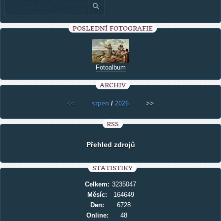
POSLEDNÍ FOTOGRAFIE
Fotoalbum
ARCHIV
<<
srpen
/
2026
>>
RSS
Přehled zdrojů
STATISTIKY
Celkem:
3235047
Měsíc:
164649
Den:
6728
Online:
48