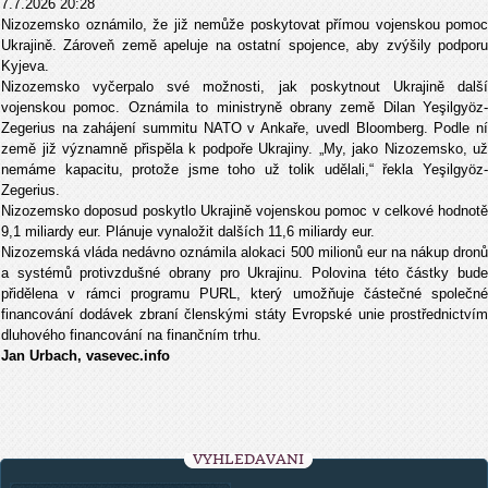
7.7.2026 20:28
Nizozemsko oznámilo, že již nemůže poskytovat přímou vojenskou pomoc
Ukrajině. Zároveň země apeluje na ostatní spojence, aby zvýšily podporu
Kyjeva.
Nizozemsko vyčerpalo své možnosti, jak poskytnout Ukrajině další
vojenskou pomoc. Oznámila to ministryně obrany země Dilan Yeşilgyöz-
Zegerius na zahájení summitu NATO v Ankaře, uvedl Bloomberg. Podle ní
země již významně přispěla k podpoře Ukrajiny. „My, jako Nizozemsko, už
nemáme kapacitu, protože jsme toho už tolik udělali,“ řekla Yeşilgyöz-
Zegerius.
Nizozemsko doposud poskytlo Ukrajině vojenskou pomoc v celkové hodnotě
9,1 miliardy eur. Plánuje vynaložit dalších 11,6 miliardy eur.
Nizozemská vláda nedávno oznámila alokaci 500 milionů eur na nákup dronů
a systémů protivzdušné obrany pro Ukrajinu. Polovina této částky bude
přidělena v rámci programu PURL, který umožňuje částečné společné
financování dodávek zbraní členskými státy Evropské unie prostřednictvím
dluhového financování na finančním trhu.
Jan Urbach, vasevec.info
VYHLEDÁVÁNÍ