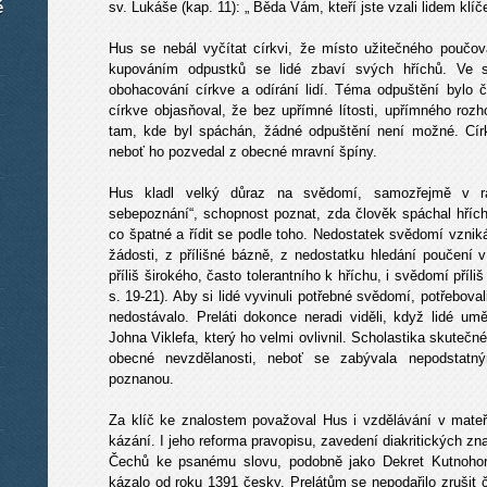
é
sv. Lukáše (kap. 11): „ Běda Vám, kteří jste vzali lidem klíč
Hus se nebál vyčítat církvi, že místo užitečného poučován
kupováním odpustků se lidé zbaví svých hříchů. Ve sk
obohacování církve a odírání lidí. Téma odpuštění bylo
církve objasňoval, že bez upřímné lítosti, upřímného rozh
tam, kde byl spáchán, žádné odpuštění není možné. Círke
neboť ho pozvedal z obecné mravní špíny.
Hus kladl velký důraz na svědomí, samozřejmě v r
sebepoznání“, schopnost poznat, zda člověk spáchal hřích 
co špatné a řídit se podle toho. Nedostatek svědomí vzniká
žádosti, z přílišné bázně, z nedostatku hledání poučen
příliš širokého, často tolerantního k hříchu, i svědomí příli
s. 19-21). Aby si lidé vyvinuli potřebné svědomí, potřeboval
nedostávalo. Preláti dokonce neradi viděli, když lidé umě
Johna Viklefa, který ho velmi ovlivnil. Scholastika skutečn
obecné nevzdělanosti, neboť se zabývala nepodstatn
poznanou.
Za klíč ke znalostem považoval Hus i vzdělávání v mate
kázání. I jeho reforma pravopisu, zavedení diakritických 
Čechů ke psanému slovu, podobně jako Dekret Kutnohors
kázalo od roku 1391 česky. Prelátům se nepodařilo zrušit