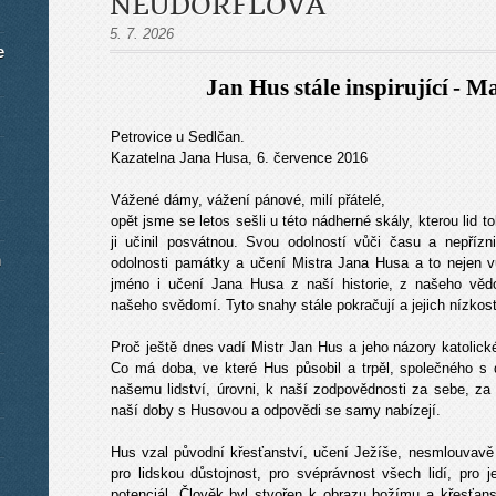
NEUDORFLOVÁ
5. 7. 2026
e
Jan Hus stále inspirující
- Ma
Petrovice u Sedlčan.
Kazatelna Jana Husa, 6. července 2016
Vážené dámy, vážení pánové, milí přátelé,
opět jsme se letos sešli u této nádherné skály, kterou lid 
ji učinil posvátnou. Svou odolností vůči času a nepří
m
odolnosti památky a učení Mistra Jana Husa a to nejen 
jméno i učení Jana Husa z naší historie, z našeho vědo
našeho svědomí. Tyto snahy stále pokračují a jejich nízkost
Proč ještě dnes vadí Mistr Jan Hus a jeho názory katolic
Co má doba, ve které Hus působil a trpěl, společného s 
našemu lidství, úrovni, k naší zodpovědnosti za sebe, z
naší doby s Husovou a odpovědi se samy nabízejí.
Hus vzal původní křesťanství, učení Ježíše, nesmlouvavě 
pro lidskou důstojnost, pro svéprávnost všech lidí, pro j
potenciál. Člověk byl stvořen k obrazu božímu a křesťansk