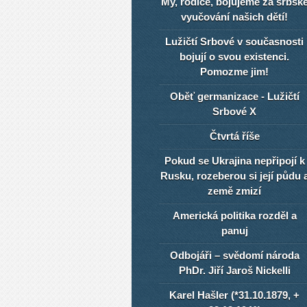
My, rodiče, bojujeme za srbsk
vyučování našich dětí!
Lužičtí Srbové v současnosti
bojují o svou existenci.
Pomozme jim!
Oběť germanizace - Lužičtí
Srbové X
Čtvrtá říše
Pokud se Ukrajina nepřipojí k
Rusku, rozeberou si její půdu 
země zmizí
Americká politika rozděl a
panuj
Odbojáři – svědomí národa
PhDr. Jiří Jaroš Nickelli
Karel Hašler (*31.10.1879, +