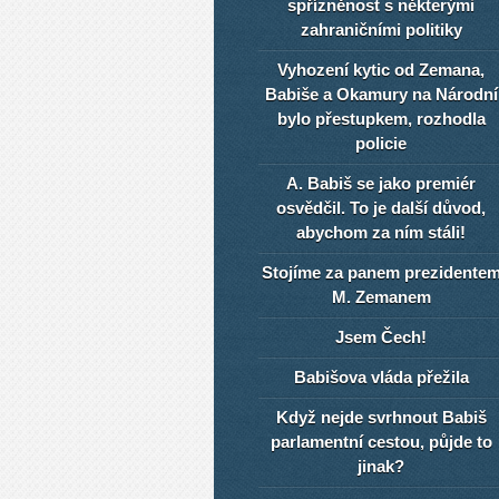
spřízněnost s některými
zahraničními politiky
Vyhození kytic od Zemana,
Babiše a Okamury na Národní
bylo přestupkem, rozhodla
policie
A. Babiš se jako premiér
osvědčil. To je další důvod,
abychom za ním stáli!
Stojíme za panem prezidente
M. Zemanem
Jsem Čech!
Babišova vláda přežila
Když nejde svrhnout Babiš
parlamentní cestou, půjde to
jinak?