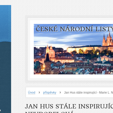
ČESKÉ NÁRODNÍ LIST
›
›
Úvod
příspěvky
Jan Hus stále inspirující - Marie L.
JAN HUS STÁLE INSPIRUJÍC
o