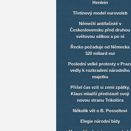
Henlein
Třetinový model eurovoleb
Němečtí antifašisté v
Československu před druhou
světovou válkou a po ní
Řecko požaduje od Německa
320 miliard eur
Poslední velké protesty v Praz
vedly k rozkradení národního
majetku
Přišel čas vzít si zemi zpátky,
Klaus mladší představil svoji
novou stranu Trikolóra
Několik vět o B. Posseltovi
Elegie národní bídy