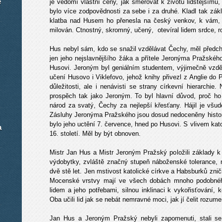
é
je vědomí vlastní ceny, jak směřovat k životu lidštějšímu
bylo více zodpovědnosti za sebe i za druhé. Kladl tak zák
klatba nad Husem ho přenesla na český venkov, k vám, k
milován. Ctnostný, skromný, učený, otevíral lidem srdce, ro
Hus nebyl sám, kdo se snažil vzdělávat Čechy, měl předc
jen jeho nejslavnějšího žáka a přítele Jeronýma Pražského
Husovi. Jeroným byl geniálním studentem, výjimečně vzděla
učení Husovo i Viklefovo, jehož knihy přivezl z Anglie do 
důležitosti, ale i nenávisti se strany církevní hierarchie
prospěch tak jako Jeroným. To byl hlavní důvod, proč ho
národ za svatý, Čechy za nejlepší křesťany. Hájil je vš
Zásluhy Jeronýma Pražského jsou dosud nedoceněny histor
bylo jeho uctění 7. července, hned po Husovi. S vlivem kato
a
16. století. Měl by být obnoven.
Mistr Jan Hus a Mistr Jeroným Pražský položili základy k 
výdobytky, zvláště značný stupeň náboženské tolerance, 
dvě stě let. Jen mstivost katolické církve a Habsburků zničil
Mocenské vrstvy mají ve všech dobách mnoho podobného,
lidem a jeho potřebami, silnou inklinaci k vykořisťování,
Oba učili lid jak se nebát nemravné moci, jak jí čelit rozu
Jan Hus a Jeroným Pražský nebyli zapomenuti, stali se 