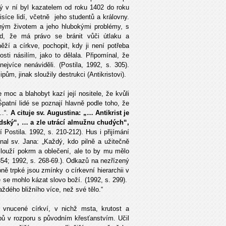
rý v ní byl kazatelem od roku 1402 do roku
isíce lidí, včetně jeho studentů a královny.
ným životem a jeho hlubokými problémy, s
 lid, že má právo se bránit vůči útlaku a
ží a církve, pochopit, kdy ji není potřeba
sti násilím, jako to dělala. Připomínal, že
ejvíce nenáviděli. (Postila, 1992, s. 305).
m, jinak sloužily destrukci (Antikristovi).
 moc a blahobyt kazí její nositele, že kvůli
Špatní lidé se poznají hlavně podle toho, že
í…“.
A cituje sv. Augustina: „… Antikrist je
idský“, … a zle utrácí almužnu chudých“,
Postila. 1992, s. 210-212). Hus i přijímání
nal sv. Jana: „Každý, kdo pilně a užitečně
aslouží pokrm a oblečení, ale to by mu mělo
 354; 1992, s. 268-69.). Odkazů na nezřízený
ě trpké jsou zmínky o církevní hierarchii v
 se mohlo kázat slovo boží. (1992, s. 299).
ždého bližního více, než své tělo.“
ly vnucené církví, v nichž msta, krutost a
ipů v rozporu s původním křesťanstvím. Učil