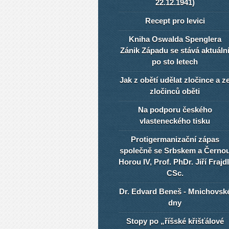
22.12.1941)
Recept pro levici
Kniha Oswalda Spenglera
Zánik Západu se stává aktuáln
po sto letech
Jak z obětí udělat zločince a z
zločinců oběti
Na podporu českého
vlasteneckého tisku
Protigermanizační zápas
společně se Srbskem a Černo
Horou IV, Prof. PhDr. Jiří Frajdl
CSc.
Dr. Edvard Beneš - Mnichovsk
dny
Stopy po „říšské křišťálové