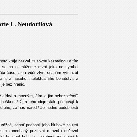
rie L. Neudorflová
tohoto kraje nazval Husovou kazatelnou a tím
zni se na ni můžeme dívat jako na symbol
vůči času, ale i vůči zlým snahám vymazat
mí, z našeho intelektuálního bohatství, z
 je bez hranic.
ké církvi a mocným, čím je jim nebezpečný?
dneškem? Čím jeho ideje stále přispívají k
a druhé, za náš národ? Je hodně podobností
vážně, neboť pochopil jeho hluboké zaujetí
ejich zanedbaný pozitivní mravní i duševní
ý koncept boha byl pozitivní, inspirující k