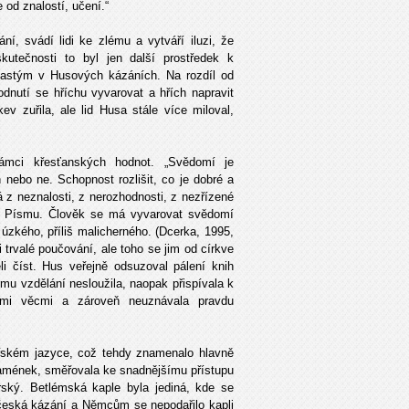
e od znalostí, učení.“
í, svádí lidi ke zlému a vytváří iluzi, že
utečnosti to byl jen další prostředek k
 častým v Husových kázáních. Na rozdíl od
odnutí se hříchu vyvarovat a hřích napravit
v zuřila, ale lid Husa stále více miloval,
ámci křesťanských hodnot. „Svědomí je
nebo ne. Schopnost rozlišit, co je dobré a
 z neznalosti, z nerozhodnosti, z nezřízené
í v Písmu. Člověk se má vyvarovat svědomí
š úzkého, příliš malicherného. (Dcerka, 1995,
i trvalé poučování, ale toho se jim od církve
li číst. Hus veřejně odsuzoval pálení knih
ému vzdělání nesloužila, naopak přispívala k
ými věcmi a zároveň neuznávala pravdu
řském jazyce, což tehdy znamenalo hlavně
znamének, směřovala ke snadnějšímu přístupu
ký. Betlémská kaple byla jediná, kde se
 česká kázání a Němcům se nepodařilo kapli