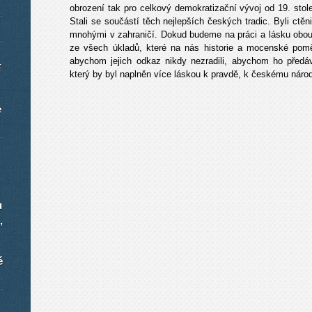
obrození tak pro celkový demokratizační vývoj od 19. stol
Stali se součástí těch nejlepších českých tradic. Byli c
mnohými v zahraničí. Dokud budeme na práci a lásku obou
ze všech úkladů, které na nás historie a mocenské pomě
abychom jejich odkaz nikdy nezradili, abychom ho předá
í
který by byl naplněn více láskou k pravdě, k českému národ
e
u
,
é