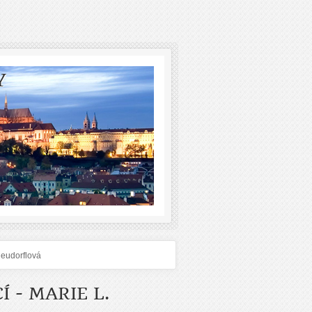
Y
 Neudorflová
Í - MARIE L.