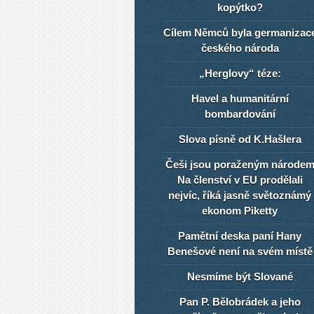
kopýtko?
Cílem Němců byla germanizac
českého národa
„Herglovy“ téze:
Havel a humanitární
bombardování
Slova písně od K.Hašlera
Češi jsou poraženým národe
Na členství v EU prodělali
nejvíc, říká jasně světoznámý
ekonom Piketty
Pamětní deska paní Hany
Benešové není na svém místě
Nesmíme být Slované
Pan P. Bělobrádek a jeho