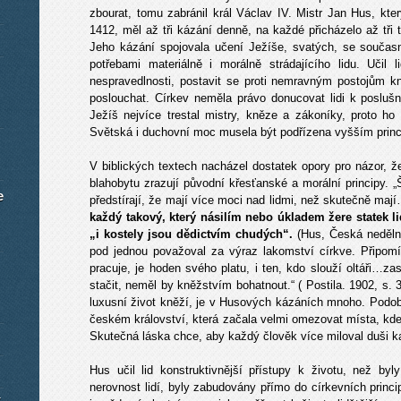
zbourat, tomu zabránil král Václav IV. Mistr Jan Hus, kte
1412, měl až tři kázání denně, na každé přicházelo až tři t
Jeho kázání spojovala učení Ježíše, svatých, se součas
potřebami materiálně i morálně strádajícího lidu. Učil
nespravedlnosti, postavit se proti nemravným postojům kně
poslouchat. Církev neměla právo donucovat lidi k poslušno
Ježíš nejvíce trestal mistry, kněze a zákoníky, proto ho n
Světská i duchovní moc musela být podřízena vyšším principů
V biblických textech nacházel dostatek opory pro názor, že
blahobytu zrazují původní křesťanské a morální principy. „
e
předstírají, že mají více moci nad lidmi, než skutečně maj
každý takový, který násilím nebo úkladem žere statek l
„i kostely jsou dědictvím chudých“.
(Hus, Česká nedělní 
pod jednou považoval za výraz lakomství církve. Připomí
pracuje, je hoden svého platu, i ten, kdo slouží oltáři…z
stačit, neměl by kněžstvím bohatnout.“ ( Postila. 1902, s.
luxusní život kněží, je v Husových kázáních mnoho. Podobn
českém království, která začala velmi omezovat místa, kde
Skutečná láska chce, aby každý člověk více miloval duši ka
Hus učil lid konstruktivnější přístupy k životu, než by
nerovnost lidí, byly zabudovány přímo do církevních princ