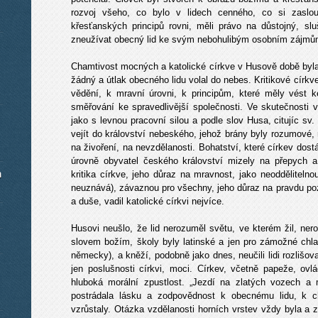
rozvoj všeho, co bylo v lidech cenného, co si zaslouž
křesťanských principů rovni, měli právo na důstojný, sl
zneužívat obecný lid ke svým nebohulibým osobním zájmů
Chamtivost mocných a katolické církve v Husově době byl
žádný a útlak obecného lidu volal do nebes. Kritikové církve 
vědění, k mravní úrovni, k principům, které měly vést 
směřování ke spravedlivější společnosti. Ve skutečnosti 
jako s levnou pracovní silou a podle slov Husa, citujíc sv
vejít do království nebeského, jehož brány byly rozumové, 
na živoření, na nevzdělanosti. Bohatství, které církev dostá
úrovně obyvatel českého království mizely na přepych a 
m
kritika církve, jeho důraz na mravnost, jako neodděliteln
neuznává), závaznou pro všechny, jeho důraz na pravdu po
a duše, vadil katolické církvi nejvíce.
Husovi neušlo, že lid nerozuměl světu, ve kterém žil, ner
slovem božím, školy byly latinské a jen pro zámožné chla
německy), a kněží, podobně jako dnes, neučili lidi rozlišova
jen poslušnosti církvi, moci. Církev, včetně papeže, ovl
hluboká morální zpustlost. „Jezdí na zlatých vozech a 
postrádala lásku a zodpovědnost k obecnému lidu, k c
vzrůstaly. Otázka vzdělanosti horních vrstev vždy byla a 