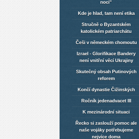
noci“
Kde je hlad, tam není etika
Stručně o Byzantském
katolickém patriarchátu
Češi v německém chomoutu
Izrael - Glorifikace Bandery
není vnitřní věcí Ukrajiny
Skutečný obsah Putinových
reforem
Končí dynastie Čižinských
Ročník jedenadvacet III
K mezinárodní situaci
Řecko si zaslouží pomoc ale
naše vojáky potřebujeme
nejvíce doma