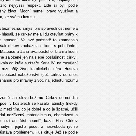
ilo nejvyšší respekt. Lidé si byli podle
ušný život. Mocní neměli právo využívat a
m, ke svému luxusu.
a bezmezná, smysl pro spravedlnost neměla
hlásali, že církev měla lidu otevírat brány k
ke spasení. Ve své podstatě to znamenalo
však církev zacházela s lidmi s pohrdáním,
. Matouše a Jana Svatoústého, bránila lidem
ne založené jen na slepé poslušnosti církvi,
vala od krále a císaře Karla IV. na rozvíjení
rozmařilý život katolického kléru. Husova
ou součást náboženství (což církev do dnes
znanou pro mravný život, na jednotu rozumu
ozuměl ani slovu božímu. Církev se neřídila
pce, v kostelech se kázalo latinsky (někdy
t mezi tím, co je dobré a co je špatné, učili
ádal nezřízený materialismus, chamtivost a
mnozí ani číst neumí“, kázal Hus. Církev
hudým, jejichž počet a nesvoboda rychle
zůstává problémem. Hus cituje Ježíše podle