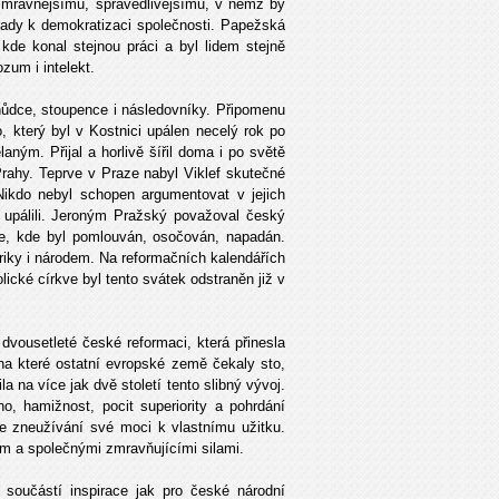
, mravnějšímu, spravedlivějšímu, v němž by
lady k demokratizaci společnosti. Papežská
de konal stejnou práci a byl lidem stejně
zum i intelekt.
hůdce, stoupence i následovníky. Připomenu
, který byl v Kostnici upálen necelý rok po
ným. Přijal a horlivě šířil doma i po světě
Prahy. Teprve v Praze nabyl Viklef skutečné
. Nikdo nebyl schopen argumentovat v jejich
 upálili. Jeroným Pražský považoval český
ude, kde byl pomlouván, osočován, napadán.
iky i národem. Na reformačních kalendářích
lické církve byl tento svátek odstraněn již v
dvousetleté české reformaci, která přinesla
na které ostatní evropské země čekaly sto,
a na více jak dvě století tento slibný vývoj.
 hamižnost, pocit superiority a pohrdání
 ke zneužívání své moci k vlastnímu užitku.
mem a společnými zmravňujícími silami.
součástí inspirace jak pro české národní