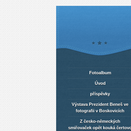
Fotoalbum
Úvod
příspěvky
Výstava Prezident Beneš ve
fotografii v Boskovicích
Z česko-německých
smiřovaček opět kouká čertov