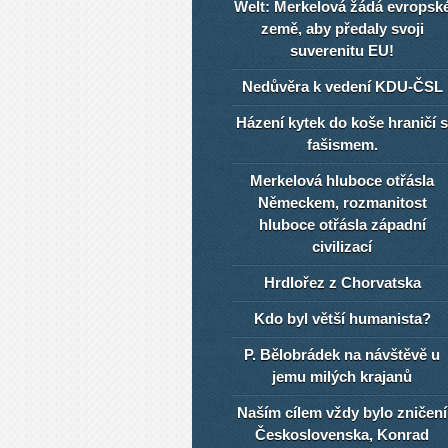
Welt: Merkelová žádá evropsk
země, aby předaly svoji
suverenitu EU!
Nedůvěra k vedení KDU-ČSL
Házení kytek do koše hraničí s
fašismem.
Merkelová hluboce otřásla
Německem, rozmanitost
hluboce otřásla západní
civilizací
Hrdlořez z Chorvatska
Kdo byl větší humanista?
P. Bělobrádek na návštěvě u
jemu milých krajanů
Naším cílem vždy bylo zničení
Československa, Konrad