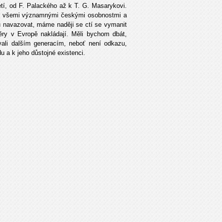
etí, od F. Palackého až k T. G. Masarykovi.
těni všemi významnými českými osobnostmi a
 navazovat, máme naději se ctí se vymanit
ry v Evropě nakládají. Měli bychom dbát,
vali dalším generacím, neboť není odkazu,
u a k jeho důstojné existenci.