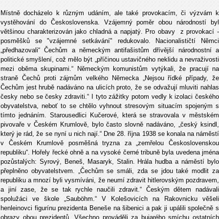
Místně docházelo k různým udáním, ale také provokacím, či výzvám k
vystěhování do Československa. Vzájemný poměr obou národností byl
většinou charakterizován jako chladná a napjatý. Pro obavy z provokací -
posměšků se "vzájemné setkávání" redukovalo. Nacionalističtí Němci
„předhazovali“ Čechům a německým antifašistům dřívější národnostní a
politické smyšlení, což mělo být „příčinou ustavičného neklidu a nevraživosti
mezi oběma skupinami.“ Německým komunistům vytýkali, že pracují na
straně Čechů proti zájmům velkého Německa „Nejsou řídké případy, že
Čechům jest hrubě nadáváno na ulicích proto, že se odvažují mluviti nahlas
česky nebo se česky zdraviti.“ I tyto zážitky potom vedly k izolaci českého
obyvatelstva, neboť to se chtělo vyhnout stresovým situacím spojeným s
tímto jednáním. Starousedlici Kučerové, která se stravovala v městském
pivovaře v Českém Krumlově, bylo často slovně nadáváno, „český ksindl,
který je rád, že se nyní u nich nají.“ Dne 28. října 1938 se konala na náměstí
v Českém Krumlově posměšná tryzna za „zemřelou Československou
republiku“. Hořely řecké ohně a na vysoké černé tribuně byla uvedena jména
pozůstalých: Syrový, Beneš, Masaryk, Stalin. Hrála hudba a náměstí bylo
přeplněno obyvatelstvem. „Čechům se smáli, zda se jdou také modlit za
republiku a mnozí byli vysmíváni, že neumí zdravit hitlerovským pozdravem,
a jiní zase, že se tak rychle naučili zdravit.“ Českým dětem nadávali
spolužáci ve škole „Sauböhm.“ V Kolešovicích na Rakovnicku věšeli
henleinovci figurínu prezidenta Beneše na šibenici a pak ji upálili společně s
obrazy obou prezidentů. Všechno prováděli za bujarého smíchu ostatních