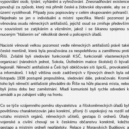
vypovídání osob, týrání, vyhánění a vyhrožování. Znesnadňování existence
považují za způsob, který má přimět české a židovské obyvatele, aby se z
území vystěhovali. Případy jsou popisovány v celém okupovaném pohraničí.
Nejednalo se jen o individuální a místní specifika. Menší pozornost je
věnována osudu německých antifašistů, jejichž osud se zmiňuje především
v souvislosti se zatýkáním a vězněním, jakož i se šikanou spojenou s
nuceným "hlášením se" několikrát denně u policejních úřadů.
Nacisté věnovali velkou pozornost vedle německých antifašistů právě také
české menšině, která byla považována za nespolehlivou a zaměřenou proti
Říši. Zvláště byli sledováni funkcionáři KSČ, funkcionáři vlasteneckých
organizací (národních jednot, Sokola, Ústředním matice školské) či bývalí
legionáři. Němečtí antifašisté a Češi byli obkličováni síti špiclů,, provokatérů
a informátorů. I když většina osob zadržených v říjnových dnech byla od
listopadu 1938 postupně propouštěna, sledování dále, pokračovalo. Kromě
toho byli němečtí antifašisté převáděni do Říše na hůře placená místa, nebo
byli jistou dobu bez zaměstnání. Mladí komunisté byli rychle odvedeni k
armádě a po zahájení války na frontu.
Co se týče vzájemného poměru obyvatelstva a říšskoněmeckých úřadů byl
povětšinou charakterizován jako korektní, přísný či uspokojivý na rozdíl od
vztahu místních orgánů, německých učitelů, gestapa či ordnerů. Úřady
vojenské a civilní chovají se k českému občanstvu korektně, kdežto
gestapo a místním ordneři nepřátelsky. Relace z Moravských Budějovic a