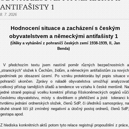
ANTIFAŠISTY 1
8. 7. 2026
Hodnocení situace a zacházení s českým
obyvatelstvem a německými antifašisty 1
(Útěky a vyhánění z pohraničí českých zemí 1938-1939, II, Jan
Benda)
V předchozím textu jsem nastínil poměr různých bezpečnostních a
„stranických“ složek k Čechům, židům, a německým antifašistům za nových
podmínek po obsazení území. Po vzniku protektorátu byl popis situace v
pohraničí ukončen. Zprávy o náladě obyvatelstva umožňují analyzovat
celkový přístup tamějších úřadů a tendence ve vztahu k české menšině. Na
jedné straně popisují vcelku korektní přístup říšskoněmeckých orgánů vůči
českému obyvatelstvu, místy s dovětkem o přehlížení a jisté toleranci k
tvrdému jednání ordnerských složek, členů SdP, či úředníků samosprávy, na
druhé straně líčí již zmíněný negativní a útočný postoj ordnerů, členů SdP,
gestapa apod.
Z hlediska konkrétních aktů potom tyto relace registrují propouštění z práce,