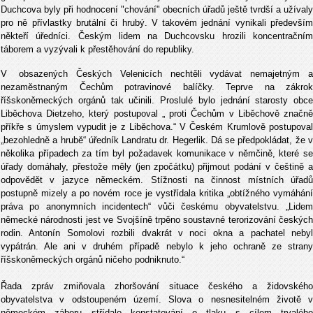
Duchcova byly při hodnocení "chování" obecních úřadů ještě tvrdší a užívaly
pro ně přívlastky brutální či hrubý. V takovém jednání vynikali především
někteří úředníci. Českým lidem na Duchcovsku hrozili koncentračním
táborem a vyzývali k přestěhování do republiky.
V
obsazených Českých Velenicích nechtěli vydávat nemajetným 
nezaměstnaným Čechům potravinové balíčky. Teprve na zákrok
říšskoněmeckých orgánů tak učinili. Proslulé bylo jednání starosty obce
Liběchova Dietzeho, který postupoval „ proti Čechům v Liběchově značně
příkře s úmyslem vypudit je z Liběchova.“ V Českém Krumlově postupoval
„bezohledně a hrubě“ úředník Landratu dr. Hegerlik. Dá se předpokládat, že v
několika případech za tím byl požadavek komunikace v němčině, které se
úřady domáhaly, přestože měly (jen zpočátku) přijmout podání v češtině a
odpovědět v jazyce německém. Stížnosti na činnost místních úřadů
postupně mizely a po novém roce je vystřídala kritika „obtížného vymáhání
práva po anonymních incidentech“ vůči českému obyvatelstvu. „Lidem
německé národnosti jest ve Svojšíně trpěno soustavné terorizování českých
rodin. Antonín Somolovi rozbili dvakrát v noci okna a pachatel nebyl
vypátrán. Ale ani v druhém případě nebylo k jeho ochraně ze strany
říšskoněmeckých orgánů ničeho podniknuto.“
Řada zpráv zmiňovala zhoršování situace českého a židovského
obyvatelstva v odstoupeném území. Slova o nesnesitelném životě v
německém záboru střídalo konstatování o tlaku s cílem trvalého