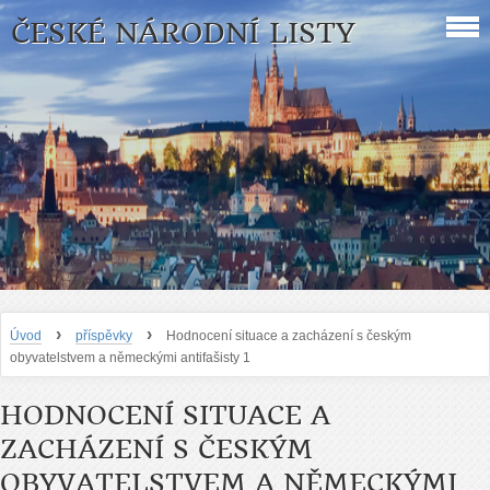
ČESKÉ NÁRODNÍ LISTY
›
›
Úvod
příspěvky
Hodnocení situace a zacházení s českým
obyvatelstvem a německými antifašisty 1
HODNOCENÍ SITUACE A
ZACHÁZENÍ S ČESKÝM
OBYVATELSTVEM A NĚMECKÝMI