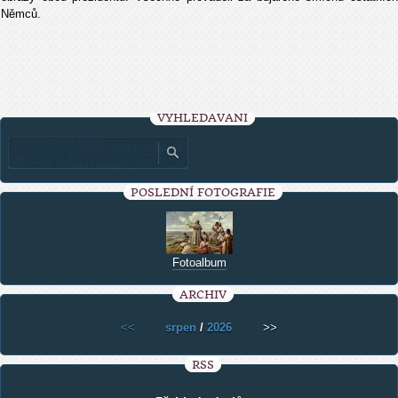
Němců.
VYHLEDÁVÁNÍ
POSLEDNÍ FOTOGRAFIE
Fotoalbum
ARCHIV
<<
srpen
/
2026
>>
RSS