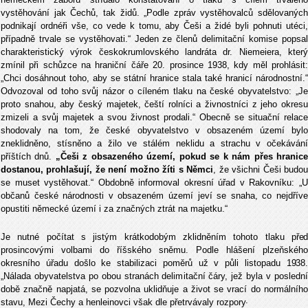
vystěhování jak Čechů, tak židů. „Podle zpráv vystěhovalců sdělovaných
podnikají ordnéři vše, co vede k tomu, aby Češi a židé byli pohnuti utéci,
případně trvale se vystěhovati.“ Jeden ze členů delimitační komise popsal
charakteristický výrok českokrumlovského landráta dr. Niemeiera, který
zmínil při schůzce na hraniční čáře 20. prosince 1938, kdy měl prohlásit:
„Chci dosáhnout toho, aby se státní hranice stala také hranicí národnostní.“
Odvozoval od toho svůj názor o cíleném tlaku na české obyvatelstvo: „Je
proto snahou, aby český majetek, čeští rolníci a živnostníci z jeho okresu
zmizeli a svůj majetek a svou živnost prodali.“ Obecně se situační relace
shodovaly na tom, že české obyvatelstvo v obsazeném území bylo
zneklidněno, stísněno a žilo ve stálém neklidu a strachu v očekávání
příštích dnů.
„Češi z obsazeného území, pokud se k nám přes hranic
dostanou, prohlašují, že není možno žíti s Němci
, že všichni Češi budo
se muset vystěhovat.“ Obdobně informoval okresní úřad v Rakovníku: „U
občanů české národnosti v obsazeném území jeví se snaha, co nejdříve
opustiti německé území i za značných ztrát na majetku.“
Je nutné počítat s jistým krátkodobým zklidněním tohoto tlaku
před
prosincovými volbami do říšského sněmu. Podle hlášení plzeňského
okresního úřadu došlo ke stabilizaci poměrů už v půli listopadu
1938.
„Nálada obyvatelstva po obou stranách delimitační čáry, jež byla v poslední
době značně napjatá, se pozvolna uklidňuje a život se vrací do normálního
.
stavu, Mezi Čechy a henleinovci však dle přetrvávaly rozpory