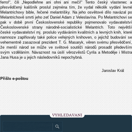
ferro!“, čili „Nepodlehne ani ohni ani meči!“ Tento český vlastenec a
přesvědčený kališník proslul zejména tím, že vydal několik vydání levné
Melantrichovy bible, řečené melantrišky. Na jeho osvětové dílo navázal po
Melantrichově smrti jeho zeť Daniel Adam z Veleslavína. Po Melantrichovi se
pak v době první Československé republiky pojmenovalo vydavatelství
Československé strany národně-socialistické Melantrich. Toto největší
české vydavatelství mj. proslulo vydáváním kvalitních a levných knih, které
namnoze zaplňovaly také police veřejných knihoven, o jejichž budování se
vehementně zasazoval prezident T. G. Masaryk, věren svému přesvědčení,
že menší národ se může ve světové soutěži národů prosadit především
svým vzděláním. Návaznost na úsilí věrozvěstů Cyrila a Metoděje i Mistra
Jana Husa je u jejich následovníků nepochybná.
Jaroslav Král
Přišlo e-poštou
VYHLEDÁVÁNÍ