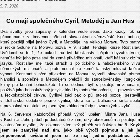
5. 7. 2026
Co mají spole
čného Cyril, Metoděj a Jan Hus
Dva svátky jsou zapsány v kalendáři vedle sebe. Jako každý rok si
připomínáme 5. července příchod slovanských věrozvěstů Konstantina,
který později přijal jméno Cyril, a Metoděje, na Velkou Moravu. Tyto bratry
z řecké Soluně na Moravu pozval v 9. století tehdejší kníže Rostislav.
Uvědomil si totiž, že pokud má být křesťanství přijato obyvatelstvem,
nemůže být jeho poselství do země přiváděno misionáři, kteří kážou v cizím
jazyku. Rostislav měl také strach z politického a náboženského vlivu
německých misionářů, a proto nechal ze země latinsky mluvící kněze
vyhnat. Konstantin před příjezdem na Moravu vytvořil slovanské písmo
hlaholici a společně s Metodějem přeložili do staroslověnštiny liturgické
knihy pro konání bohoslužeb. Ta se dodnes, byť s pozdějšími změnami,
používá jako bohoslužebný jazyk církví byzantského obřadu, tj. pravoslavné
a řeckokatolické církve. Cyrilovi žáci pak o půl století později sestavili
v Bulharsku obdobné písmo cyrilici, která se z Bulharska šířila spolu
s pravoslavím a stala se písemným základem řady slovanských jazyků.
Na 6. července každoročně připadá výročí upálení Mistra Jana Husa
v Kostnici. Jeho příběh je dostatečně znám, díky obrozencům a pozdějším
vlastencům myslím, že dokonce více než příběh soluňských bratří.
Když
jsem se zamýšlel nad tím, jako obě výročí pojmout a jak je
připomenout, uvědomil jsem si, že mají jednu podstatnou věc