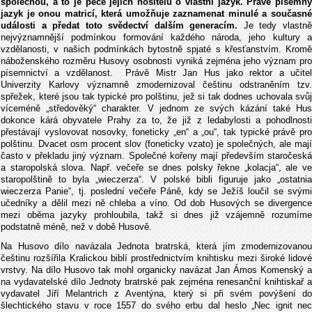
společnou, a to je péče jejich nositelů o vlastní jazyk. Právě písemný
jazyk je onou matricí, která umožňuje zaznamenat minulé a současné
události a předat toto svědectví dalším generacím.
Je tedy vlastn
nejvýznamnější podmínkou formování každého národa, jeho kultury a
vzdělanosti, v našich podmínkách bytostně spjaté s křesťanstvím. Kromě
náboženského rozměru Husovy osobnosti vyniká zejména jeho význam pro
písemnictví a vzdělanost. Právě Mistr Jan Hus jako rektor a učitel
Univerzity Karlovy významně zmodernizoval češtinu odstraněním tzv.
spřežek, které jsou tak typické pro polštinu, jež si tak dodnes uchovala svůj
víceméně „středověký“ charakter. V jednom ze svých kázání také Hus
dokonce kárá obyvatele Prahy za to, že již z ledabylosti a pohodlnosti
přestávají vyslovovat nosovky, foneticky „en“ a „ou“, tak typické právě pro
polštinu. Dvacet osm procent slov (foneticky vzato) je společných, ale mají
často v překladu jiný význam. Společné kořeny mají především staročeská
a staropolská slova. Např. večeře se dnes polsky řekne „kolacja“, ale ve
staropolštině to byla „wieczerza“. V polské bibli figuruje jako „ostatnia
wieczerza Panie“, tj. poslední večeře Páně, kdy se Ježíš loučil se svými
učedníky a dělil mezi ně chleba a víno. Od dob Husových se divergence
mezi oběma jazyky prohloubila, takž si dnes již vzájemně rozumíme
podstatně méně, než v době Husově.
Na Husovo dílo navázala Jednota bratrská, která jím zmodernizovanou
češtinu rozšířila Kralickou biblí prostřednictvím knihtisku mezi široké lidové
vrstvy. Na dílo Husovo tak mohl organicky navázat Jan Ámos Komenský a
na vydavatelské dílo Jednoty bratrské pak zejména renesanční knihtiskař a
vydavatel Jiří Melantrich z Aventýna, který si při svém povýšení do
šlechtického stavu v roce 1557 do svého erbu dal heslo „Nec ignit nec