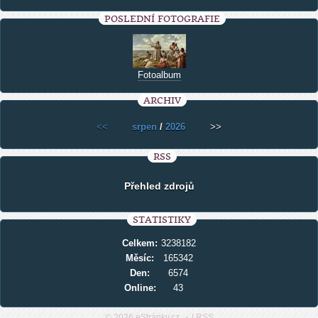
POSLEDNÍ FOTOGRAFIE
Fotoalbum
ARCHIV
<<
srpen
/
2026
>>
RSS
Přehled zdrojů
STATISTIKY
Celkem:
3238182
Měsíc:
165342
Den:
6574
Online:
43
© 2026 eStránky.cz
|
RSS