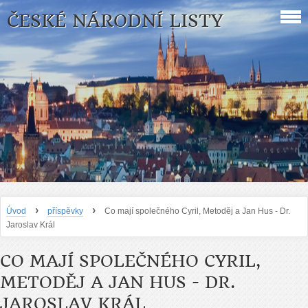
ČESKÉ NÁRODNÍ LISTY
›
›
Úvod
příspěvky
Co mají společného Cyril, Metoděj a Jan Hus - Dr.
Jaroslav Král
CO MAJÍ SPOLEČNÉHO CYRIL,
METODĚJ A JAN HUS - DR.
JAROSLAV KRÁL