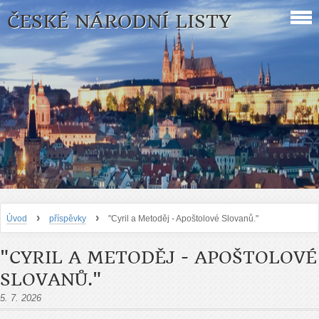
ČESKÉ NÁRODNÍ LISTY
›
›
Úvod
příspěvky
"Cyril a Metoděj - Apoštolové Slovanů."
"CYRIL A METODĚJ - APOŠTOLOVÉ
SLOVANŮ."
5. 7. 2026