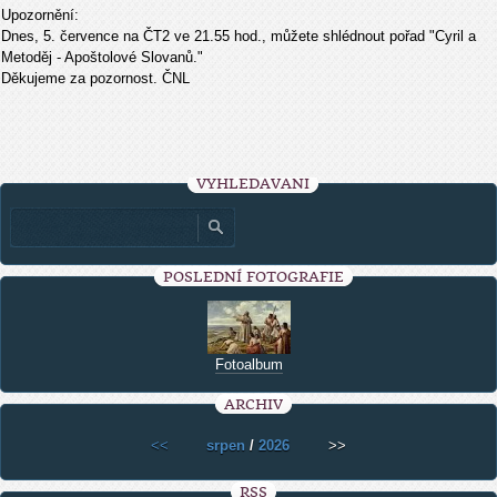
Upozornění:
Dnes, 5. července na ČT2 ve 21.55 hod., můžete shlédnout pořad "Cyril a 
Metoděj - Apoštolové Slovanů." 
Děkujeme za pozornost. ČNL
VYHLEDÁVÁNÍ
POSLEDNÍ FOTOGRAFIE
Fotoalbum
ARCHIV
<<
srpen
/
2026
>>
RSS