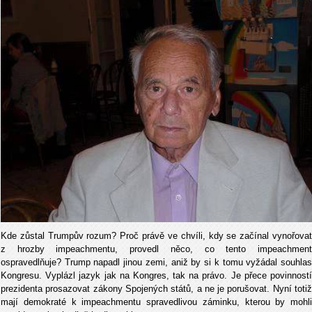
Kde zůstal Trumpův rozum? Proč právě ve chvíli, kdy se začínal vynořovat
z hrozby impeachmentu, provedl něco, co tento impeachment
ospravedlňuje? Trump napadl jinou zemi, aniž by si k tomu vyžádal souhlas
Kongresu. Vyplázl jazyk jak na Kongres, tak na právo. Je přece povinností
prezidenta prosazovat zákony Spojených států, a ne je porušovat. Nyní totiž
mají demokraté k impeachmentu spravedlivou záminku, kterou by mohli