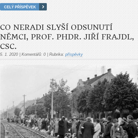
CELÝ PŘÍSPĚVEK
CO NERADI SLYŠÍ ODSUNUTÍ
NĚMCI, PROF. PHDR. JIŘÍ FRAJDL,
CSC.
5. 1. 2020
|
Komentářů:
0
|
Rubrika:
příspěvky