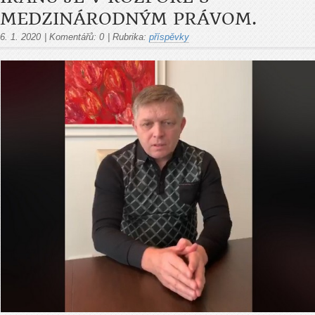
MEDZINÁRODNÝM PRÁVOM.
6. 1. 2020
|
Komentářů:
0
|
Rubrika:
příspěvky