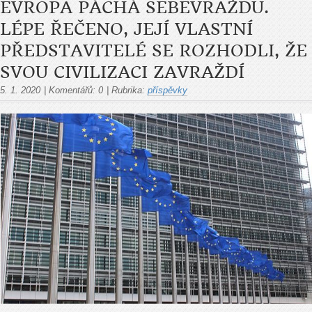
EVROPA PÁCHÁ SEBEVRAŽDU.
LÉPE ŘEČENO, JEJÍ VLASTNÍ
PŘEDSTAVITELÉ SE ROZHODLI, ŽE
SVOU CIVILIZACI ZAVRAŽDÍ
5. 1. 2020
|
Komentářů:
0
|
Rubrika:
příspěvky