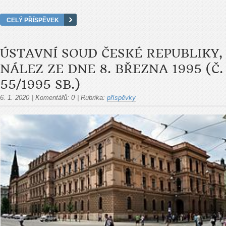
CELÝ PŘÍSPĚVEK
ÚSTAVNÍ SOUD ČESKÉ REPUBLIKY,
NÁLEZ ZE DNE 8. BŘEZNA 1995 (Č.
55/1995 SB.)
6. 1. 2020
|
Komentářů:
0
|
Rubrika:
příspěvky