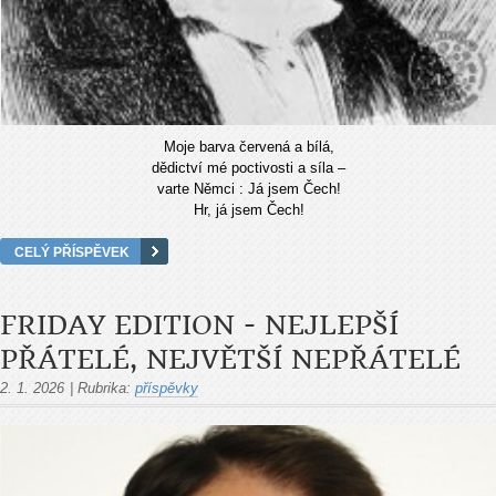
Moje barva červená a bílá,
dědictví mé poctivosti a síla –
varte Němci : Já jsem Čech!
Hr, já jsem Čech!
CELÝ PŘÍSPĚVEK
FRIDAY EDITION - NEJLEPŠÍ
PŘÁTELÉ, NEJVĚTŠÍ NEPŘÁTELÉ
2. 1. 2026
|
Rubrika:
příspěvky