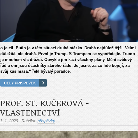
o je cíl. Putin je v této situaci druhá otázka. Druhá nejdůležitější. Velmi
důležitá, ale druhá. První je Trump. S Trumpem se vypořádejte. Trump
je mnohem víc dráždí. Obvykle jim kazí všechny plány. Mění světový
řád a oni jsou účastníky starého řádu. Je jasné, za co lidé bojují, za
svůj kus masa,“ řekl bývalý poradce.
CELÝ PŘÍSPĚVEK
PROF. ST. KUČEROVÁ -
VLASTENECTVÍ
1. 1. 2026
|
Rubrika:
příspěvky