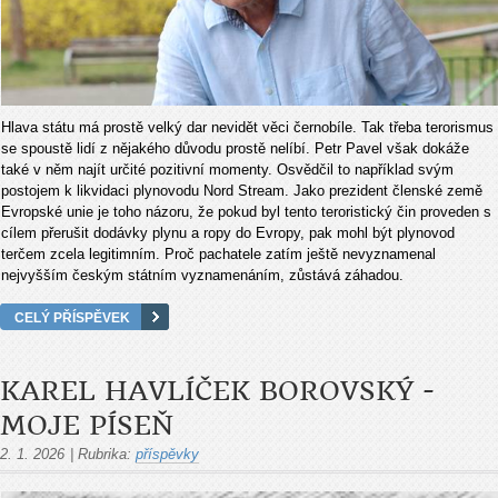
Hlava státu má prostě velký dar nevidět věci černobíle. Tak třeba terorismus
se spoustě lidí z nějakého důvodu prostě nelíbí. Petr Pavel však dokáže
také v něm najít určité pozitivní momenty. Osvědčil to například svým
postojem k likvidaci plynovodu Nord Stream. Jako prezident členské země
Evropské unie je toho názoru, že pokud byl tento teroristický čin proveden s
cílem přerušit dodávky plynu a ropy do Evropy, pak mohl být plynovod
terčem zcela legitimním. Proč pachatele zatím ještě nevyznamenal
nejvyšším českým státním vyznamenáním, zůstává záhadou.
CELÝ PŘÍSPĚVEK
KAREL HAVLÍČEK BOROVSKÝ -
MOJE PÍSEŇ
2. 1. 2026
|
Rubrika:
příspěvky