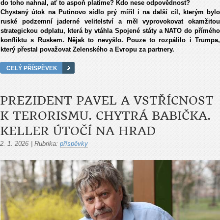
do toho nahnal, ať to aspoň platíme? Kdo nese odpovědnost?
Chystaný útok na Putinovo sídlo prý mířil i na další cíl, kterým bylo
ruské podzemní jaderné velitelství a měl vyprovokovat okamžitou
strategickou odplatu, která by vtáhla Spojené státy a NATO do přímého
konfliktu s Ruskem. Nějak to nevyšlo. Pouze to rozpálilo i Trumpa,
který přestal považovat Zelenského a Evropu za partnery.
CELÝ PŘÍSPĚVEK
PREZIDENT PAVEL A VSTŘÍCNOST
K TERORISMU. CHYTRÁ BABIČKA.
KELLER ÚTOČÍ NA HRAD
2. 1. 2026
|
Rubrika:
příspěvky