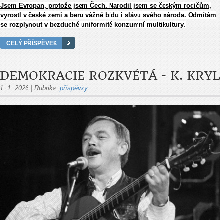
Jsem Evropan, protože jsem Čech. Narodil jsem se českým rodičům,
vyrostl v české zemi a beru vážně bídu i slávu svého národa. Odmítám
se rozplynout v bezduché uniformitě konzumní multikultury
.
CELÝ PŘÍSPĚVEK
DEMOKRACIE ROZKVÉTÁ - K. KRYL
1. 1. 2026
|
Rubrika:
příspěvky