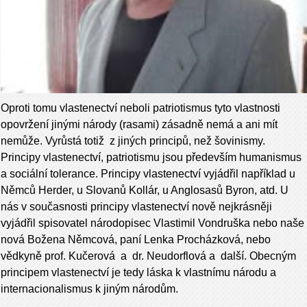
Oproti tomu vlastenectví neboli patriotismus tyto vlastnosti
opovržení jinými národy (rasami) zásadně nemá a ani mít
nemůže. Vyrůstá totiž z jiných principů, než šovinismy.
Principy vlastenectví, patriotismu jsou především humanismus
a sociální tolerance. Principy vlastenectví vyjádřil například u
Němců Herder, u Slovanů Kollár, u Anglosasů Byron, atd. U
nás v současnosti principy vlastenectví nově nejkrásněji
vyjádřil spisovatel národopisec Vlastimil Vondruška nebo naše
nová Božena Němcová, paní Lenka Procházková, nebo
vědkyně prof. Kučerová a dr. Neudorflová a další. Obecným
principem vlastenectví je tedy láska k vlastnímu národu a
internacionalismus k jiným národům.