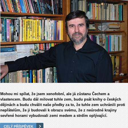
Mohou mi spílat, že jsem xenofobní, ale já zůstanu Čechem a
vlastencem. Budu dál milovat tuhle zem, budu psát knihy o českých
dějinách a budu chválit naše předky za to, že tuhle zem uchránili proti
nepřátelům, že ji budovali k obrazu svému, že z neúrodné krajiny
sevřené horami vybudovali zemi medem a strdím oplývající.
CELÝ PŘÍSPĚVEK