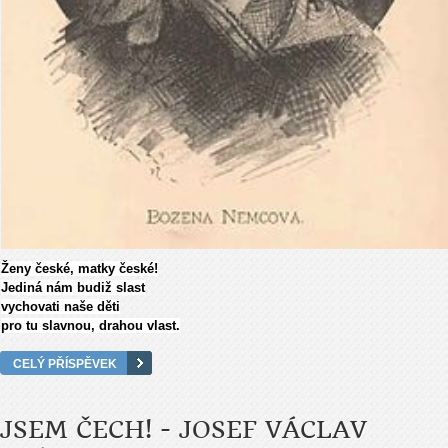
Ženy české, matky české!
Jediná nám budiž slast
vychovati naše děti
pro tu slavnou, drahou vlast.
CELÝ PŘÍSPĚVEK
JSEM ČECH! - JOSEF VÁCLAV