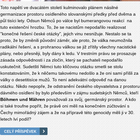
Toto napětí ve dvacátém století kulminovalo plánem násilné
germanizace prostoru osídleného slovanskými předky před dvěma a
půl tisíci lety. Odsun Němců po válce byl bumerangovou reakcí na
tuto existenční hrozbu. To, že se nacistům nepodařilo realizovat
"konečné řešení české otázky", jejich vinu nesnižuje. Nestalo se ta
proto, že by změnili původní záměr, ale proto, že válka neumožnila
radikální řešení, a s prohranou válkou se již zřítily všechny nacistické
plány, nebo přesněji, byly dány k ledu. V trestním právu se prosazuje
zásada odpovědnosti i za zločin, který se pachateli nepodařilo
uskutečnit. Sudetští Němci tuto klíčovou otázku smetli se stolu
konstatováním, že k něčemu takovému nedošlo a že oni sami přišli za
války o desetitisíce mužů. To není adekvátní odpověď na danou
otázku. Nikdo nepopře, že odstranění českého obyvatelstva z prostoru
dávného osídlení by bylo především v zájmu sudetských Němců, kteří
Böhmen und Mähren
považovali za svůj, germánský prostor. A kdo
si také troufne popřít, že právě oni měli na konečném zúčtování s
Čechy mimořádný zájem a že na přípravě této genocidy měli ji v 30.
letech lví podíl?
CELÝ PŘÍSPĚVEK