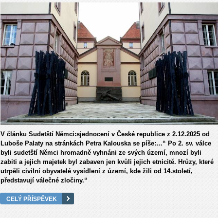
V
č
l
á
nku Sudetští N
ě
mci:sjednocen
í
v
Č
esk
é
republice z 2.12.2025 od
Lubo
š
e Palaty na stránkách Petra Kalouska se píše:…“ Po 2. sv. válce
byli sudetští N
ě
mci hromadn
ě
vyhn
á
ni ze sv
ý
ch
ú
zem
í
, mnoz
í
byli
zabiti a jejich majetek byl zabaven jen kv
ů
li jejich etnicit
ě
. Hr
ů
zy, kter
é
utrp
ě
li civilní obyvatelé vysídlení z území, kde žili od 14.století,
p
ř
edstavuj
í
v
á
le
č
n
é
zlo
č
iny.
“
CELÝ PŘÍSPĚVEK