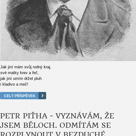
Jak jiní mám svůj rodný kraj,
své matky krev a řeč,
jak jiní umím držet pluh
i kladivo a meč!
CELÝ PŘÍSPĚVEK
PETR PIŤHA - VYZNÁVÁM, ŽE
JSEM BĚLOCH. ODMÍTÁM SE
ROZPLYNOUT V BEZDUCHÉ