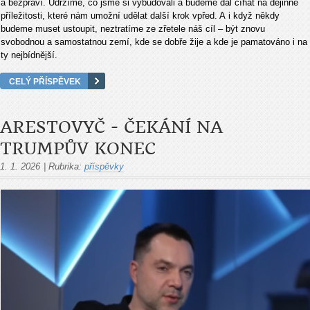
a bezpráví. Udržíme, co jsme si vybudovali a budeme dál číhat na dějinné
příležitosti, které nám umožní udělat další krok vpřed. A i když někdy
budeme muset ustoupit, neztratíme ze zřetele náš cíl – být znovu
svobodnou a samostatnou zemí, kde se dobře žije a kde je pamatováno i na
ty nejbídnější.
CELÝ PŘÍSPĚVEK
ARESTOVYČ - ČEKÁNÍ NA
TRUMPŮV KONEC
1. 1. 2026
|
Rubrika:
příspěvky