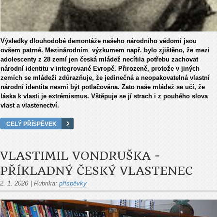
Výsledky dlouhodobé demontáže našeho národního vědomí jsou
ovšem patrné. Mezinárodním výzkumem např. bylo zjištěno, že mezi
adolescenty z 28 zemí jen česká mládež necítila potřebu zachovat
národní identitu v integrované Evropě. Přirozeně, protože v jiných
zemích se mládeži zdůrazňuje, že jedinečná a neopakovatelná vlastní
národní identita nesmí být potlačována. Zato naše mládež se učí, že
láska k vlasti je extrémismus. Vštěpuje se jí strach i z pouhého slova
vlast a vlastenectví.
CELÝ PŘÍSPĚVEK
VLASTIMIL VONDRUŠKA -
PŘÍKLADNÝ ČESKÝ VLASTENEC
2. 1. 2026
|
Rubrika:
příspěvky