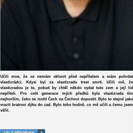
Učili mne, že se nemám sklonit před nepřítelem a mám pohrdat
vlastizrádci. Kdysi byl za vlastizradu trest smrti. Učili mě, že
vlastizradou je to, pokud by chtěl někdo vydat tuto zem a její lid
nepříteli. Pro celé generace mých předků byla vlastizrada tím
nejhorším, čeho se mohl Čech na Čechovi dopustit. Bylo to stejné jako
vrazit bratrovi dýku do zad. Bylo toho hodně, co mě učili a čemu jsem
věřil.
CELÝ PŘÍSPĚVEK