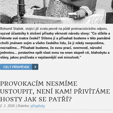
Bohumil Stašek, stojící již zcela pevně na půdě protinacistického odporu,
vyzval účastníky k složení přísahy věrnosti národu slovy: "Co slíbíte a
řeknete své matce české? Slibme jí a přísahati budeme v této památné
chvíli jménem svým a všeho českého lidu, že ji
nikdy neopustíme,
nezradíme... Přísahati budeme, že svou prací, svorností, národní
jednotou... postavíme opět vlast svou na onen stupeň cti, blahobytu a
slávy, jakou prožívala v nejslavnější své minulosti."
CELÝ PŘÍSPĚVEK
PROVOKACÍM NESMÍME
USTOUPIT, NENÍ KAM! PŘIVÍTÁME
HOSTY JAK SE PATŘÍ?
2. 1. 2026
|
Rubrika:
příspěvky