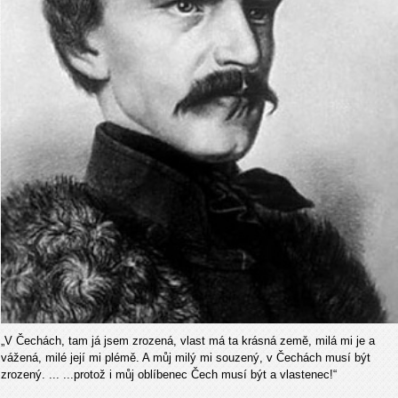
„V Čechách, tam já jsem zrozená, vlast má ta krásná země, milá mi je a
vážená, milé její mi plémě. A můj milý mi souzený, v Čechách musí být
zrozený. ... ...protož i můj oblíbenec Čech musí být a vlastenec!“